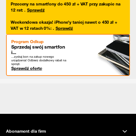
Przeceny na smartfony do 450 zł + VAT przy zakupie na
12 rat
:
.
Sprawdź
Weekendowa okazja! iPhone'y taniej nawet o 450 zł +
VAT w 12 ratach 0%
:
.
Sprawdź
Program Odkup
Sprzedaj swój smartfon
i...
...zyskaj bon na zakup nowego
urządzenia! Odbierz dodatkowy rabat na
sprzęt.
Sprawdź ofertę
Abonament dla firm