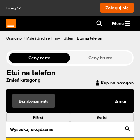
Zaloguj się
Firmy
Menu
Strona główna Orange.pl
Orange.pl
Małe i Średnie Firmy
Sklep
Etui na telefon
Ceny netto
Ceny brutto
Etui na telefon
Zmień kategorię
Kup na paragon
Bez abonamentu
Zmień
Filtruj
Sortuj
Wyszukaj urządzenie