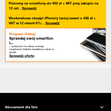
Przeceny na smartfony do 450 zł + VAT przy zakupie na
12 rat
:
.
Sprawdź
Weekendowa okazja! iPhone'y taniej nawet o 450 zł +
VAT w 12 ratach 0%
:
.
Sprawdź
Program Odkup
Sprzedaj swój smartfon
i...
...zyskaj bon na zakup nowego
urządzenia! Odbierz dodatkowy rabat na
sprzęt.
Sprawdź ofertę
Abonament dla firm