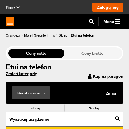
Zaloguj się
Firmy
Menu
Strona główna Orange.pl
Orange.pl
Małe i Średnie Firmy
Sklep
Etui na telefon
Ceny netto
Ceny brutto
Etui na telefon
Zmień kategorię
Kup na paragon
Bez abonamentu
Zmień
Filtruj
Sortuj
Wyszukaj urządzenie