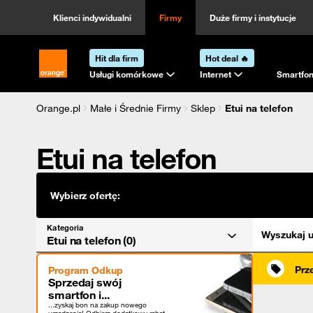
Kategoria
Sortowanie
Klienci indywidualni
Firmy
Duże firmy i instytucje
Hit dla firm
Hot deal 🔥
Strona główna Orange.pl
Usługi komórkowe
Internet
Smartfon
Orange.pl
Małe i Średnie Firmy
Sklep
Etui na telefon
Etui na telefon
Wybierz ofertę:
Kategoria
Wyszukaj u
Etui na telefon (0)
Prz
Program Odkup
Sprzedaj swój
smartfon i...
...zyskaj bon na zakup nowego