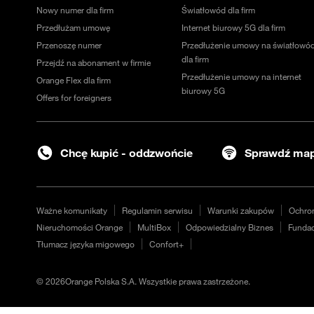
Nowy numer dla firm
Światłowód dla firm
Przedłużam umowę
Internet biurowy 5G dla firm
Przenoszę numer
Przedłużenie umowy na światłowó
dla firm
Przejdź na abonament w firmie
Przedłużenie umowy na internet
Orange Flex dla firm
biurowy 5G
Offers for foreigners
Chcę kupić - oddzwońcie
Sprawdź map
Ważne komunikaty
Regulamin serwisu
Warunki zakupów
Ochro
Nieruchomości Orange
MultiBox
Odpowiedzialny Biznes
Fundac
Tłumacz języka migowego
Confort+
©
2026
Orange Polska S.A. Wszystkie prawa zastrzeżone.