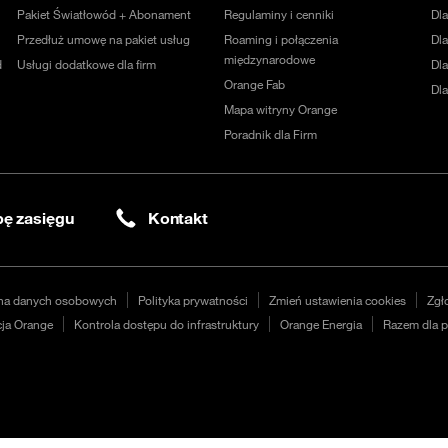
Pakiet Światłowód + Abonament
Regulaminy i cenniki
Dl
Przedłuż umowę na pakiet usług
Roaming i połączenia
Dla
międzynarodowe
d
Usługi dodatkowe dla firm
Dl
Orange Fab
Dl
Mapa witryny Orange
Poradnik dla Firm
ę zasięgu
Kontakt
na danych osobowych
Polityka prywatności
Zmień ustawienia cookies
Zgł
ja Orange
Kontrola dostępu do infrastruktury
Orange Energia
Razem dla p