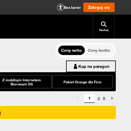
Zaloguj się
Bez barier
Szukaj
Ceny netto
Ceny brutto
Kup na paragon
Z mobilnym Internetem
Pakiet Orange dla Firm
Biurowym 5G
z
0
ź