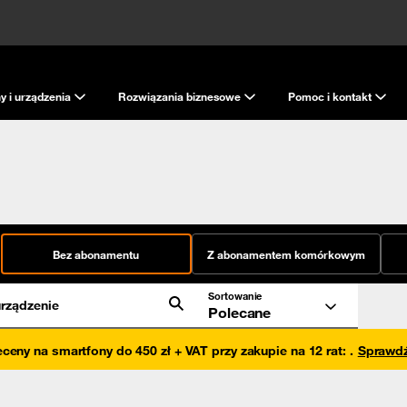
y i urządzenia
Rozwiązania biznesowe
Pomoc i kontakt
Bez abonamentu
Z abonamentem komórkowym
Sortowanie
rządzenie
Polecane
eceny na smartfony do 450 zł + VAT przy zakupie na 12 rat
:
.
Sprawd