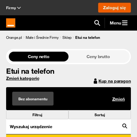
Zaloguj się
Firmy
Menu
Strona główna Orange.pl
Orange.pl
Małe i Średnie Firmy
Sklep
Etui na telefon
Ceny netto
Ceny brutto
Etui na telefon
Zmień kategorię
Kup na paragon
Bez abonamentu
Zmień
Filtruj
Sortuj
Wyszukaj urządzenie