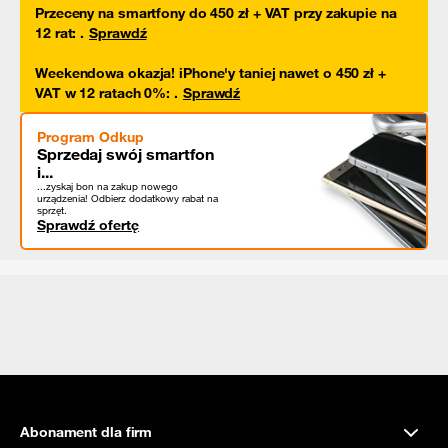
Przeceny na smartfony do 450 zł + VAT przy zakupie na
12 rat
:
.
Sprawdź
Weekendowa okazja! iPhone'y taniej nawet o 450 zł +
VAT w 12 ratach 0%
:
.
Sprawdź
Program Odkup
Sprzedaj swój smartfon
i...
...zyskaj bon na zakup nowego
urządzenia! Odbierz dodatkowy rabat na
sprzęt.
Sprawdź ofertę
Abonament dla firm