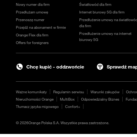
Nowy numer dla firm
Światłowód dla firm
Przedłużam umowę
Internet biurowy 5G dla firm
Przenoszę numer
Przedłużenie umowy na światłowó
dla firm
Przejdź na abonament w firmie
Przedłużenie umowy na internet
Orange Flex dla firm
biurowy 5G
Offers for foreigners
Chcę kupić - oddzwońcie
Sprawdź map
Ważne komunikaty
Regulamin serwisu
Warunki zakupów
Ochro
Nieruchomości Orange
MultiBox
Odpowiedzialny Biznes
Fundac
Tłumacz języka migowego
Confort+
©
2026
Orange Polska S.A. Wszystkie prawa zastrzeżone.