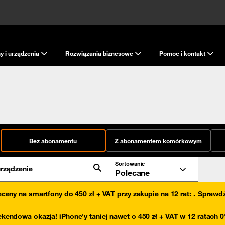
y i urządzenia
Rozwiązania biznesowe
Pomoc i kontakt
Bez abonamentu
Z abonamentem komórkowym
Sortowanie
rządzenie
Polecane
eceny na smartfony do 450 zł + VAT przy zakupie na 12 rat
:
.
Sprawd
kendowa okazja! iPhone'y taniej nawet o 450 zł + VAT w 12 ratach 