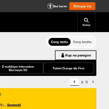
Zaloguj się
Bez barier
Szukaj
Ceny netto
Ceny brutto
Kup na paragon
Z mobilnym Internetem
Pakiet Orange dla Firm
Biurowym 5G
z
0
ź
0%
:
.
Sprawdź