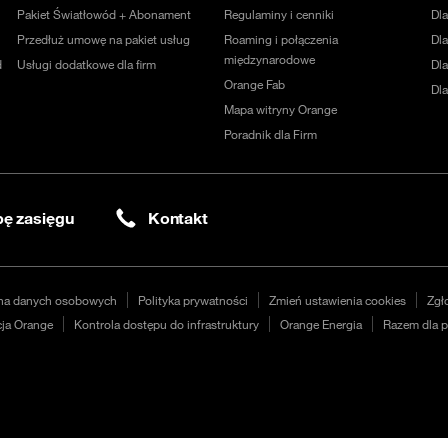
Pakiet Światłowód + Abonament
Regulaminy i cenniki
Dl
Przedłuż umowę na pakiet usług
Roaming i połączenia
Dla
międzynarodowe
d
Usługi dodatkowe dla firm
Dl
Orange Fab
Dl
Mapa witryny Orange
Poradnik dla Firm
ę zasięgu
Kontakt
na danych osobowych
Polityka prywatności
Zmień ustawienia cookies
Zgł
ja Orange
Kontrola dostępu do infrastruktury
Orange Energia
Razem dla p