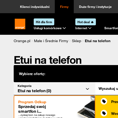
Kategoria
Sortowanie
Klienci indywidualni
Firmy
Duże firmy i instytucje
Hit dla firm
Hot deal 🔥
Strona główna Orange.pl
Usługi komórkowe
Internet
Smartfon
Orange.pl
Małe i Średnie Firmy
Sklep
Etui na telefon
Etui na telefon
Wybierz ofertę:
Kategoria
Wyszukaj u
Etui na telefon (0)
Prz
Program Odkup
Sprzedaj swój
smartfon i...
Wee
...zyskaj bon na zakup nowego