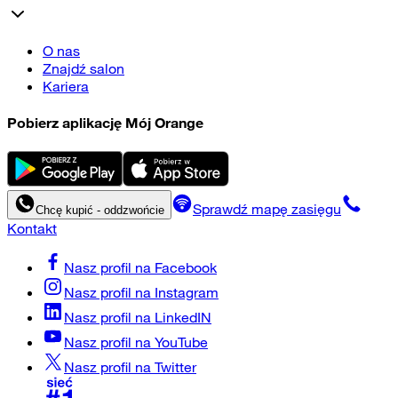
O nas
Znajdź salon
Kariera
Pobierz aplikację Mój Orange
Sprawdź mapę zasięgu
Chcę kupić - oddzwońcie
Kontakt
Nasz profil na
Facebook
Nasz profil na
Instagram
Nasz profil na
LinkedIN
Nasz profil na
YouTube
Nasz profil na
Twitter