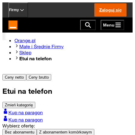
Zaloguj się
Firmy
Menu
Strona główna Orange.pl
Orange.pl
Małe i Średnie Firmy
Sklep
Etui na telefon
Ceny netto
Ceny brutto
Etui na telefon
Zmień kategorię
Kup na paragon
Kup na paragon
Wybierz ofertę:
Bez abonamentu
Z abonamentem komórkowym