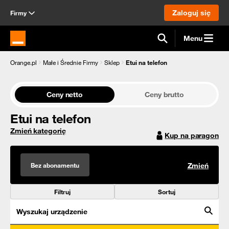
Zaloguj się
Firmy
Menu
Strona główna Orange.pl
Orange.pl
Małe i Średnie Firmy
Sklep
Etui na telefon
Ceny netto
Ceny brutto
Etui na telefon
Zmień kategorię
Kup na paragon
Bez abonamentu
Zmień
Filtruj
Sortuj
Wyszukaj urządzenie