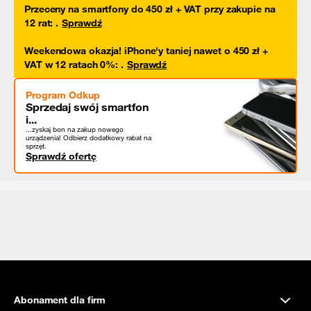
Przeceny na smartfony do 450 zł + VAT przy zakupie na
12 rat
:
.
Sprawdź
Weekendowa okazja! iPhone'y taniej nawet o 450 zł +
VAT w 12 ratach 0%
:
.
Sprawdź
Program Odkup
Sprzedaj swój smartfon
i...
...zyskaj bon na zakup nowego
urządzenia! Odbierz dodatkowy rabat na
sprzęt.
Sprawdź ofertę
Abonament dla firm