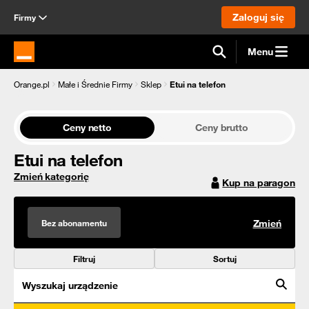
Zaloguj się
Firmy
Menu
Strona główna Orange.pl
Orange.pl
Małe i Średnie Firmy
Sklep
Etui na telefon
Ceny netto
Ceny brutto
Etui na telefon
Zmień kategorię
Kup na paragon
Bez abonamentu
Zmień
Filtruj
Sortuj
Wyszukaj urządzenie