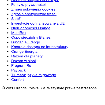
Polityka prywatności
Zmień ustawienia cookies
Zgłoś niebezpieczne treści
Sieć#1
Inwestycje dofinansowane z UE
Nieruchomości Orange
MultiBox
Odpowiedzialny Biznes
Fundacja Orange
Kontrola dostępu do infrastruktury
Orange Energia
Razem dla planety
Razem w sieci
Program Re
Payback
Tłumacz języka migowego
Confort+
©
2026
Orange Polska S.A. Wszystkie prawa zastrzeżone.