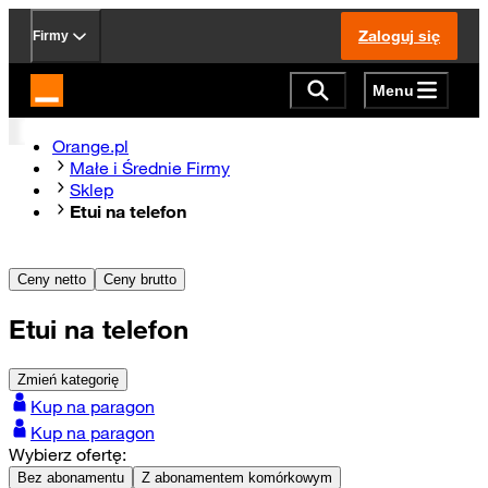
Zaloguj się
Firmy
Menu
Strona główna Orange.pl
Orange.pl
Małe i Średnie Firmy
Sklep
Etui na telefon
Ceny netto
Ceny brutto
Etui na telefon
Zmień kategorię
Kup na paragon
Kup na paragon
Wybierz ofertę:
Bez abonamentu
Z abonamentem komórkowym