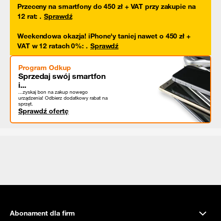
Przeceny na smartfony do 450 zł + VAT przy zakupie na
12 rat
:
.
Sprawdź
Weekendowa okazja! iPhone'y taniej nawet o 450 zł +
VAT w 12 ratach 0%
:
.
Sprawdź
Program Odkup
Sprzedaj swój smartfon
i...
...zyskaj bon na zakup nowego
urządzenia! Odbierz dodatkowy rabat na
sprzęt.
Sprawdź ofertę
Abonament dla firm