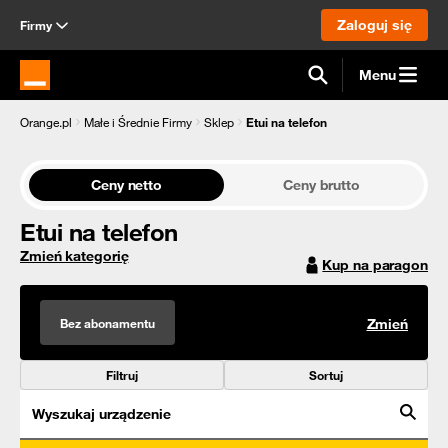
Zaloguj się
Firmy
Menu
Strona główna Orange.pl
Orange.pl
Małe i Średnie Firmy
Sklep
Etui na telefon
Ceny netto
Ceny brutto
Etui na telefon
Zmień kategorię
Kup na paragon
Bez abonamentu
Zmień
Filtruj
Sortuj
Wyszukaj urządzenie