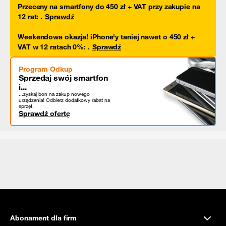
Przeceny na smartfony do 450 zł + VAT przy zakupie na
12 rat
:
.
Sprawdź
Weekendowa okazja! iPhone'y taniej nawet o 450 zł +
VAT w 12 ratach 0%
:
.
Sprawdź
Program Odkup
Sprzedaj swój smartfon
i...
...zyskaj bon na zakup nowego
urządzenia! Odbierz dodatkowy rabat na
sprzęt.
Sprawdź ofertę
Abonament dla firm