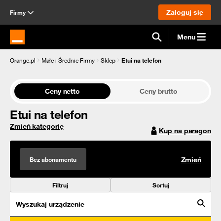
Zaloguj się
Firmy
Menu
Strona główna Orange.pl
Orange.pl
Małe i Średnie Firmy
Sklep
Etui na telefon
Ceny netto
Ceny brutto
Etui na telefon
Zmień kategorię
Kup na paragon
Bez abonamentu
Zmień
Filtruj
Sortuj
Wyszukaj urządzenie