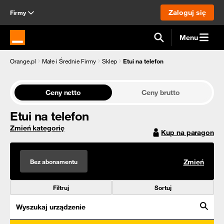
Zaloguj się
Firmy
Menu
Strona główna Orange.pl
Orange.pl
Małe i Średnie Firmy
Sklep
Etui na telefon
Ceny netto
Ceny brutto
Etui na telefon
Zmień kategorię
Kup na paragon
Bez abonamentu
Zmień
Filtruj
Sortuj
Wyszukaj urządzenie