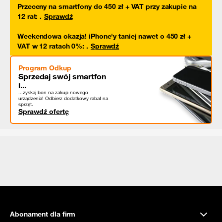
Przeceny na smartfony do 450 zł + VAT przy zakupie na
12 rat
:
.
Sprawdź
Weekendowa okazja! iPhone'y taniej nawet o 450 zł +
VAT w 12 ratach 0%
:
.
Sprawdź
Program Odkup
Sprzedaj swój smartfon
i...
...zyskaj bon na zakup nowego
urządzenia! Odbierz dodatkowy rabat na
sprzęt.
Sprawdź ofertę
Abonament dla firm