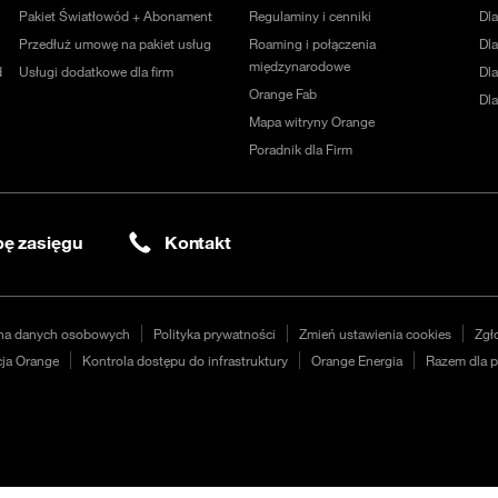
Pakiet Światłowód + Abonament
Regulaminy i cenniki
Dl
Przedłuż umowę na pakiet usług
Roaming i połączenia
Dla
międzynarodowe
d
Usługi dodatkowe dla firm
Dl
Orange Fab
Dl
Mapa witryny Orange
Poradnik dla Firm
ę zasięgu
Kontakt
na danych osobowych
Polityka prywatności
Zmień ustawienia cookies
Zgł
ja Orange
Kontrola dostępu do infrastruktury
Orange Energia
Razem dla p