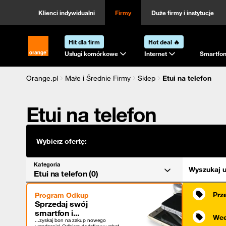
Kategoria
Sortowanie
Klienci indywidualni
Firmy
Duże firmy i instytucje
Hit dla firm
Hot deal 🔥
Strona główna Orange.pl
Usługi komórkowe
Internet
Smartfon
Orange.pl
Małe i Średnie Firmy
Sklep
Etui na telefon
Etui na telefon
Wybierz ofertę:
Kategoria
Wyszukaj u
Etui na telefon (0)
Prz
Program Odkup
Sprzedaj swój
smartfon i...
Wee
...zyskaj bon na zakup nowego