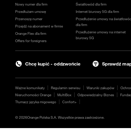
Nowy numer dla firm
Światłowód dla firm
Przedłużam umowę
Internet biurowy 5G dla firm
Przenoszę numer
Przedłużenie umowy na światłowó
dla firm
Przejdź na abonament w firmie
Przedłużenie umowy na internet
Orange Flex dla firm
biurowy 5G
Offers for foreigners
Chcę kupić - oddzwońcie
Sprawdź map
Ważne komunikaty
Regulamin serwisu
Warunki zakupów
Ochro
Nieruchomości Orange
MultiBox
Odpowiedzialny Biznes
Fundac
Tłumacz języka migowego
Confort+
©
2026
Orange Polska S.A. Wszystkie prawa zastrzeżone.