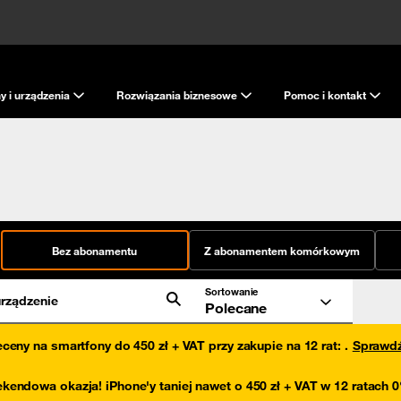
y i urządzenia
Rozwiązania biznesowe
Pomoc i kontakt
Bez abonamentu
Z abonamentem komórkowym
Sortowanie
rządzenie
Polecane
eceny na smartfony do 450 zł + VAT przy zakupie na 12 rat
:
.
Sprawd
kendowa okazja! iPhone'y taniej nawet o 450 zł + VAT w 12 ratach 