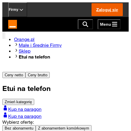
Zaloguj się
Firmy
Menu
Strona główna Orange.pl
Orange.pl
Małe i Średnie Firmy
Sklep
Etui na telefon
Ceny netto
Ceny brutto
Etui na telefon
Zmień kategorię
Kup na paragon
Kup na paragon
Wybierz ofertę:
Bez abonamentu
Z abonamentem komórkowym