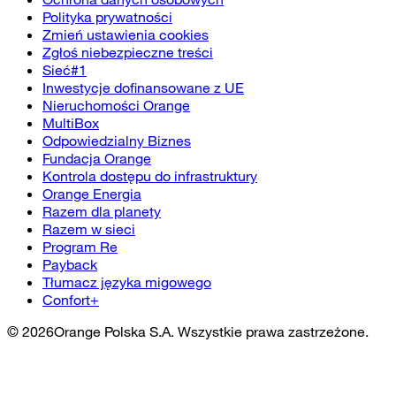
Polityka prywatności
Zmień ustawienia cookies
Zgłoś niebezpieczne treści
Sieć#1
Inwestycje dofinansowane z UE
Nieruchomości Orange
MultiBox
Odpowiedzialny Biznes
Fundacja Orange
Kontrola dostępu do infrastruktury
Orange Energia
Razem dla planety
Razem w sieci
Program Re
Payback
Tłumacz języka migowego
Confort+
©
2026
Orange Polska S.A. Wszystkie prawa zastrzeżone.