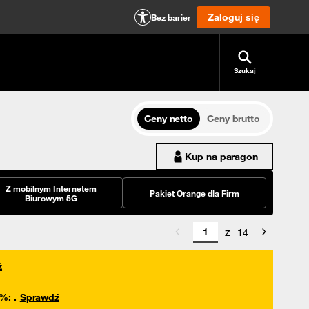
Zaloguj się
Bez barier
Szukaj
Ceny netto
Ceny brutto
Kup na paragon
Z mobilnym Internetem
Pakiet Orange dla Firm
Biurowym 5G
z
14
ź
0%
:
.
Sprawdź