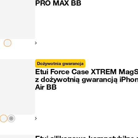
PRO MAX BB
Pokaż następny
Dożywotnia gwarancja
Etui Force Case XTREM MagS
z dożywotnią gwarancją iPho
Air BB
Pokaż następny