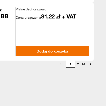
z
Płatne Jednorazowo
 BB
81,22
zł + VAT
Cena urządzenia
Dodaj do koszyka
z
14