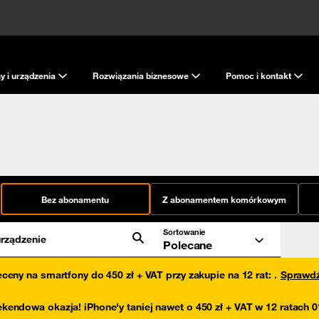
y i urządzenia
Rozwiązania biznesowe
Pomoc i kontakt
Bez abonamentu
Z abonamentem komórkowym
Sortowanie
rządzenie
Polecane
eceny na smartfony do 450 zł + VAT przy zakupie na 12 rat
:
.
Sprawd
kendowa okazja! iPhone'y taniej nawet o 450 zł + VAT w 12 ratach 