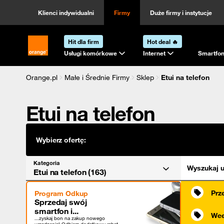
Kategoria
Sortowanie
Klienci indywidualni
Firmy
Duże firmy i instytucje
Hit dla firm
Hot deal 🔥
Strona główna Orange.pl
Usługi komórkowe
Internet
Smartfon
Orange.pl
Małe i Średnie Firmy
Sklep
Etui na telefon
Etui na telefon
Wybierz ofertę:
Kategoria
Wyszukaj u
Etui na telefon (163)
Prz
Program Odkup
Sprzedaj swój
smartfon i...
Wee
...zyskaj bon na zakup nowego