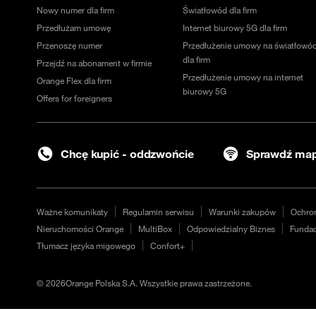
Nowy numer dla firm
Światłowód dla firm
Przedłużam umowę
Internet biurowy 5G dla firm
Przenoszę numer
Przedłużenie umowy na światłowó
dla firm
Przejdź na abonament w firmie
Przedłużenie umowy na internet
Orange Flex dla firm
biurowy 5G
Offers for foreigners
Chcę kupić - oddzwońcie
Sprawdź map
Ważne komunikaty
Regulamin serwisu
Warunki zakupów
Ochro
Nieruchomości Orange
MultiBox
Odpowiedzialny Biznes
Fundac
Tłumacz języka migowego
Confort+
©
2026
Orange Polska S.A. Wszystkie prawa zastrzeżone.