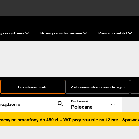
y i urządzenia
Rozwiązania biznesowe
Pomoc i kontakt
Bez abonamentu
Z abonamentem komórkowym
Sortowanie
rządzenie
Polecane
eceny na smartfony do 450 zł + VAT przy zakupie na 12 rat
:
.
Sprawd