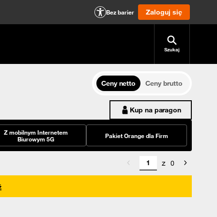
Zaloguj się
Bez barier
Szukaj
Ceny netto
Ceny brutto
Kup na paragon
Z mobilnym Internetem
Pakiet Orange dla Firm
Biurowym 5G
z
0
ź