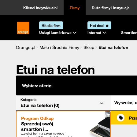
Kategoria
Sortowanie
Klienci indywidualni
Firmy
Duże firmy i instytucje
Hit dla firm
Hot deal 🔥
Strona główna Orange.pl
Usługi komórkowe
Internet
Smartfon
Orange.pl
Małe i Średnie Firmy
Sklep
Etui na telefon
Etui na telefon
Wybierz ofertę:
Kategoria
Wyszukaj u
Etui na telefon (0)
Prz
Program Odkup
Sprzedaj swój
smartfon i...
...zyskaj bon na zakup nowego