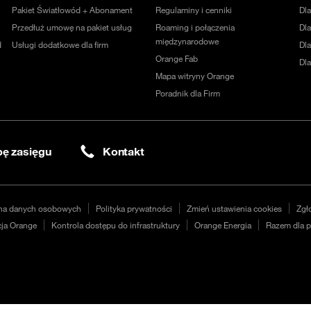
Pakiet Światłowód + Abonament
Regulaminy i cenniki
Dl
Przedłuż umowę na pakiet usług
Roaming i połączenia
Dla
międzynarodowe
d
Usługi dodatkowe dla firm
Dl
Orange Fab
Dl
Mapa witryny Orange
Poradnik dla Firm
ę zasięgu
Kontakt
na danych osobowych
Polityka prywatności
Zmień ustawienia cookies
Zgł
ja Orange
Kontrola dostępu do infrastruktury
Orange Energia
Razem dla p