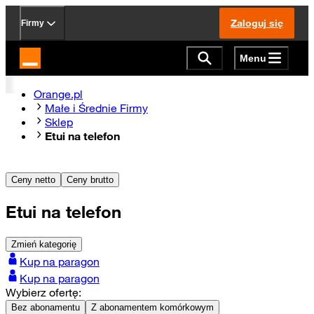
Zaloguj się
Firmy
Menu
Strona główna Orange.pl
Orange.pl
Małe i Średnie Firmy
Sklep
Etui na telefon
Ceny netto
Ceny brutto
Etui na telefon
Zmień kategorię
Kup na paragon
Kup na paragon
Wybierz ofertę:
Bez abonamentu
Z abonamentem komórkowym