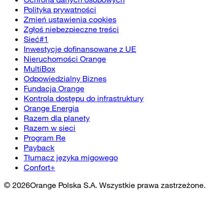
Polityka prywatności
Zmień ustawienia cookies
Zgłoś niebezpieczne treści
Sieć#1
Inwestycje dofinansowane z UE
Nieruchomości Orange
MultiBox
Odpowiedzialny Biznes
Fundacja Orange
Kontrola dostępu do infrastruktury
Orange Energia
Razem dla planety
Razem w sieci
Program Re
Payback
Tłumacz języka migowego
Confort+
©
2026
Orange Polska S.A. Wszystkie prawa zastrzeżone.