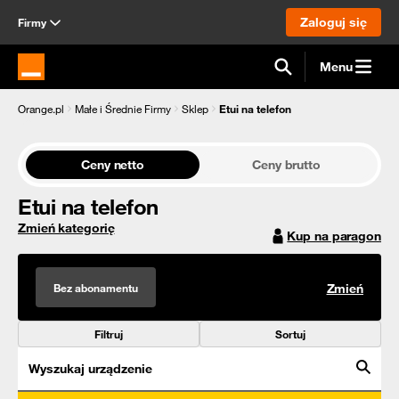
Zaloguj się
Firmy
Menu
Strona główna Orange.pl
Orange.pl
Małe i Średnie Firmy
Sklep
Etui na telefon
Ceny netto
Ceny brutto
Etui na telefon
Zmień kategorię
Kup na paragon
Bez abonamentu
Zmień
Filtruj
Sortuj
Wyszukaj urządzenie