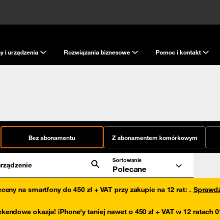
y i urządzenia
Rozwiązania biznesowe
Pomoc i kontakt
Bez abonamentu
Z abonamentem komórkowym
Sortowanie
rządzenie
Polecane
eceny na smartfony do 450 zł + VAT przy zakupie na 12 rat
:
.
Sprawd
kendowa okazja! iPhone'y taniej nawet o 450 zł + VAT w 12 ratach 