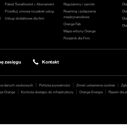
Pakiet Światłowód + Abonament
Regulaminy i cenniki
Dl
Przedłuż umowę na pakiet usług
Roaming i połączenia
Dla
międzynarodowe
d
Usługi dodatkowe dla firm
Dl
Orange Fab
Dl
Mapa witryny Orange
Poradnik dla Firm
ę zasięgu
Kontakt
na danych osobowych
Polityka prywatności
Zmień ustawienia cookies
Zgł
ja Orange
Kontrola dostępu do infrastruktury
Orange Energia
Razem dla p