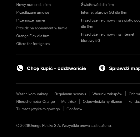
Nowy numer dla firm
Światłowód dla firm
Przedłużam umowę
Internet biurowy 5G dla firm
Przenoszę numer
Przedłużenie umowy na światłowó
dla firm
Przejdź na abonament w firmie
Przedłużenie umowy na internet
Orange Flex dla firm
biurowy 5G
Offers for foreigners
Chcę kupić - oddzwońcie
Sprawdź map
Ważne komunikaty
Regulamin serwisu
Warunki zakupów
Ochro
Nieruchomości Orange
MultiBox
Odpowiedzialny Biznes
Fundac
Tłumacz języka migowego
Confort+
©
2026
Orange Polska S.A. Wszystkie prawa zastrzeżone.