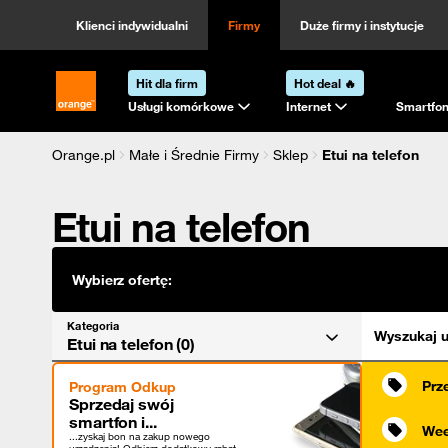
Kategoria
Sortowanie
Klienci indywidualni
Firmy
Duże firmy i instytucje
Hit dla firm
Hot deal 🔥
Strona główna Orange.pl
Usługi komórkowe
Internet
Smartfon
Orange.pl
Małe i Średnie Firmy
Sklep
Etui na telefon
Etui na telefon
Wybierz ofertę:
Kategoria
Wyszukaj u
Etui na telefon (0)
Prz
Program Odkup
Sprzedaj swój
smartfon i...
Wee
...zyskaj bon na zakup nowego