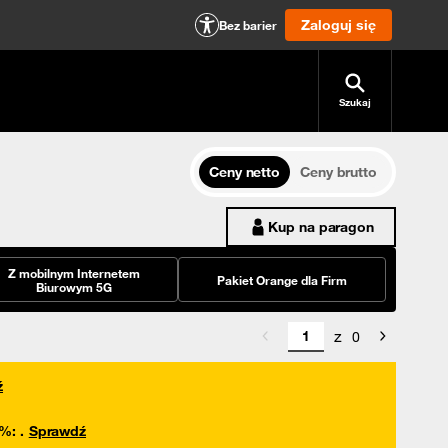
Zaloguj się
Bez barier
Szukaj
Ceny netto
Ceny brutto
Kup na paragon
Z mobilnym Internetem
Pakiet Orange dla Firm
Biurowym 5G
z
0
ź
0%
:
.
Sprawdź