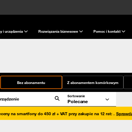
y i urządzenia
Rozwiązania biznesowe
Pomoc i kontakt
Bez abonamentu
Z abonamentem komórkowym
Sortowanie
rządzenie
Polecane
eceny na smartfony do 450 zł + VAT przy zakupie na 12 rat
:
.
Sprawd