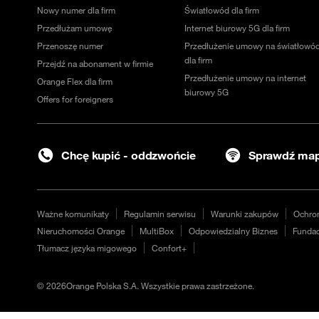
Nowy numer dla firm
Światłowód dla firm
Przedłużam umowę
Internet biurowy 5G dla firm
Przenoszę numer
Przedłużenie umowy na światłowó
dla firm
Przejdź na abonament w firmie
Przedłużenie umowy na internet
Orange Flex dla firm
biurowy 5G
Offers for foreigners
Chcę kupić - oddzwońcie
Sprawdź map
Ważne komunikaty
Regulamin serwisu
Warunki zakupów
Ochro
Nieruchomości Orange
MultiBox
Odpowiedzialny Biznes
Fundac
Tłumacz języka migowego
Confort+
©
2026
Orange Polska S.A. Wszystkie prawa zastrzeżone.