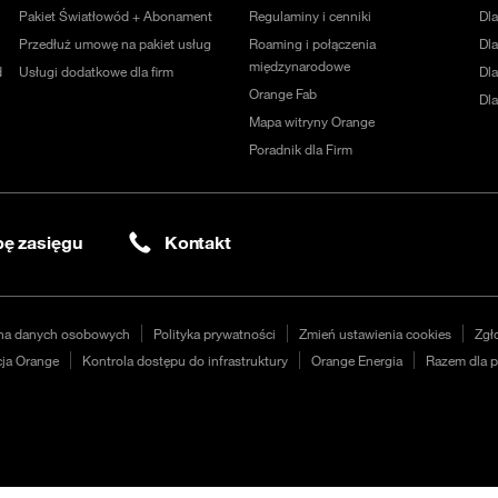
Pakiet Światłowód + Abonament
Regulaminy i cenniki
Dl
Przedłuż umowę na pakiet usług
Roaming i połączenia
Dla
międzynarodowe
d
Usługi dodatkowe dla firm
Dl
Orange Fab
Dl
Mapa witryny Orange
Poradnik dla Firm
ę zasięgu
Kontakt
na danych osobowych
Polityka prywatności
Zmień ustawienia cookies
Zgł
ja Orange
Kontrola dostępu do infrastruktury
Orange Energia
Razem dla p