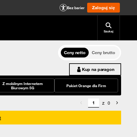
Zaloguj się
Bez barier
Szukaj
Ceny netto
Ceny brutto
Kup na paragon
Z mobilnym Internetem
Pakiet Orange dla Firm
Biurowym 5G
z
0
ź