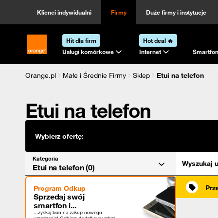
Kategoria
Sortowanie
Klienci indywidualni
Firmy
Duże firmy i instytucje
Hit dla firm
Hot deal 🔥
Strona główna Orange.pl
Usługi komórkowe
Internet
Smartfon
Orange.pl
Małe i Średnie Firmy
Sklep
Etui na telefon
Etui na telefon
Wybierz ofertę:
Kategoria
Wyszukaj u
Etui na telefon (0)
Prz
Program Odkup
Sprzedaj swój
smartfon i...
...zyskaj bon na zakup nowego