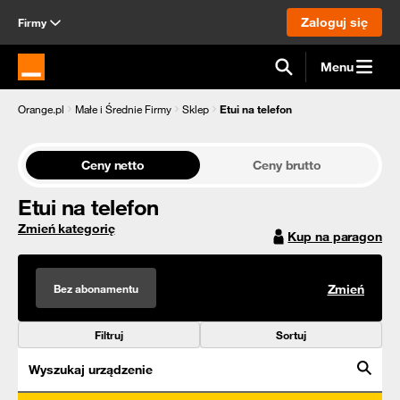
Zaloguj się
Firmy
Menu
Strona główna Orange.pl
Orange.pl
Małe i Średnie Firmy
Sklep
Etui na telefon
Ceny netto
Ceny brutto
Etui na telefon
Zmień kategorię
Kup na paragon
Bez abonamentu
Zmień
Filtruj
Sortuj
Wyszukaj urządzenie