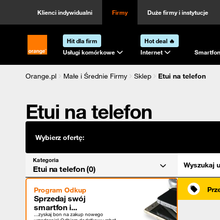
Kategoria
Sortowanie
Klienci indywidualni
Firmy
Duże firmy i instytucje
Hit dla firm
Hot deal 🔥
Strona główna Orange.pl
Usługi komórkowe
Internet
Smartfon
Orange.pl
Małe i Średnie Firmy
Sklep
Etui na telefon
Etui na telefon
Wybierz ofertę:
Kategoria
Wyszukaj u
Etui na telefon (0)
Prz
Program Odkup
Sprzedaj swój
smartfon i...
...zyskaj bon na zakup nowego