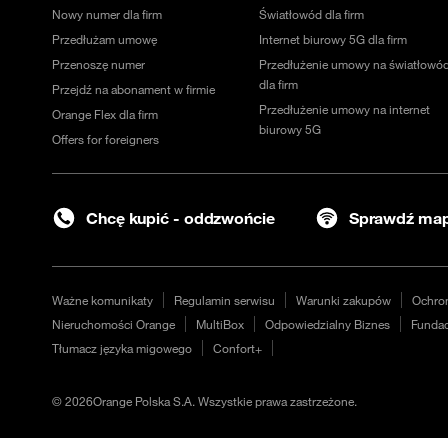
Nowy numer dla firm
Światłowód dla firm
Przedłużam umowę
Internet biurowy 5G dla firm
Przenoszę numer
Przedłużenie umowy na światłowó
dla firm
Przejdź na abonament w firmie
Przedłużenie umowy na internet
Orange Flex dla firm
biurowy 5G
Offers for foreigners
Chcę kupić - oddzwońcie
Sprawdź map
Ważne komunikaty
Regulamin serwisu
Warunki zakupów
Ochro
Nieruchomości Orange
MultiBox
Odpowiedzialny Biznes
Fundac
Tłumacz języka migowego
Confort+
©
2026
Orange Polska S.A. Wszystkie prawa zastrzeżone.