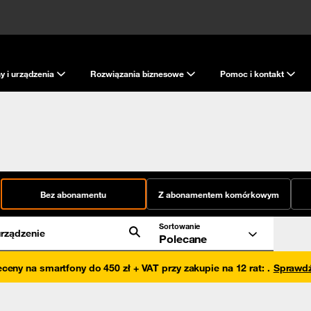
y i urządzenia
Rozwiązania biznesowe
Pomoc i kontakt
Bez abonamentu
Z abonamentem komórkowym
Sortowanie
rządzenie
Polecane
eceny na smartfony do 450 zł + VAT przy zakupie na 12 rat
:
.
Sprawd