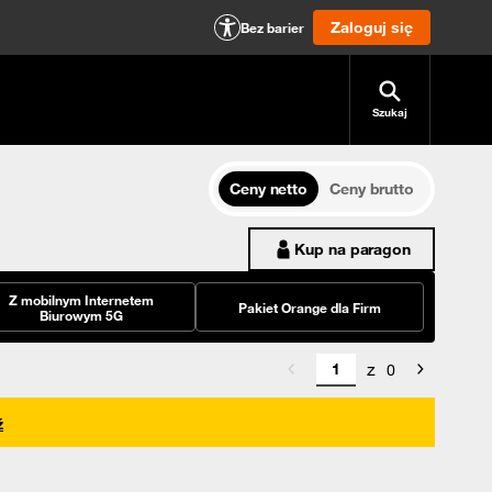
Zaloguj się
Bez barier
Szukaj
Ceny netto
Ceny brutto
Kup na paragon
Z mobilnym Internetem
Pakiet Orange dla Firm
Biurowym 5G
z
0
ź