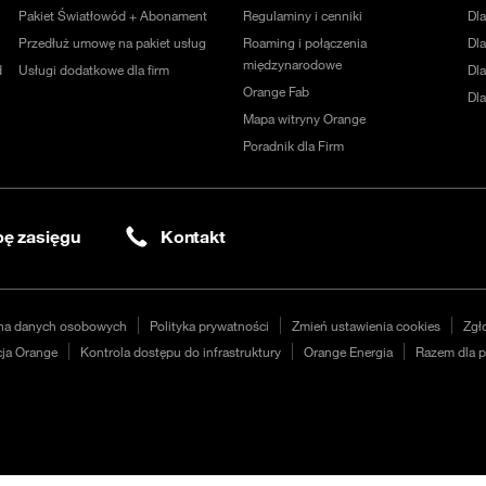
Pakiet Światłowód + Abonament
Regulaminy i cenniki
Dl
Przedłuż umowę na pakiet usług
Roaming i połączenia
Dla
międzynarodowe
d
Usługi dodatkowe dla firm
Dl
Orange Fab
Dl
Mapa witryny Orange
Poradnik dla Firm
ę zasięgu
Kontakt
na danych osobowych
Polityka prywatności
Zmień ustawienia cookies
Zgł
ja Orange
Kontrola dostępu do infrastruktury
Orange Energia
Razem dla p