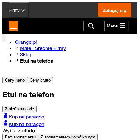
Zaloguj się
Firmy
Menu
Strona główna Orange.pl
Orange.pl
Małe i Średnie Firmy
Sklep
Etui na telefon
Ceny netto
Ceny brutto
Etui na telefon
Zmień kategorię
Kup na paragon
Kup na paragon
Wybierz ofertę:
Bez abonamentu
Z abonamentem komórkowym