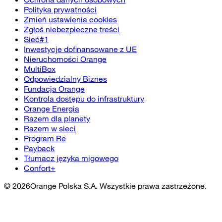
Polityka prywatności
Zmień ustawienia cookies
Zgłoś niebezpieczne treści
Sieć#1
Inwestycje dofinansowane z UE
Nieruchomości Orange
MultiBox
Odpowiedzialny Biznes
Fundacja Orange
Kontrola dostępu do infrastruktury
Orange Energia
Razem dla planety
Razem w sieci
Program Re
Payback
Tłumacz języka migowego
Confort+
©
2026
Orange Polska S.A. Wszystkie prawa zastrzeżone.