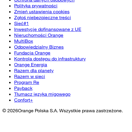
Polityka prywatności
Zmień ustawienia cookies
Zgłoś niebezpieczne treści
Sieć#1
Inwestycje dofinansowane z UE
Nieruchomości Orange
MultiBox
Odpowiedzialny Biznes
Fundacja Orange
Kontrola dostępu do infrastruktury
Orange Energia
Razem dla planety
Razem w sieci
Program Re
Payback
Tłumacz języka migowego
Confort+
©
2026
Orange Polska S.A. Wszystkie prawa zastrzeżone.