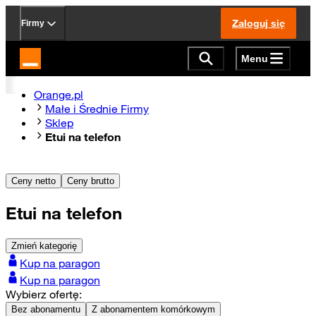
Zaloguj się
Firmy
Menu
Strona główna Orange.pl
Orange.pl
Małe i Średnie Firmy
Sklep
Etui na telefon
Ceny netto
Ceny brutto
Etui na telefon
Zmień kategorię
Kup na paragon
Kup na paragon
Wybierz ofertę:
Bez abonamentu
Z abonamentem komórkowym