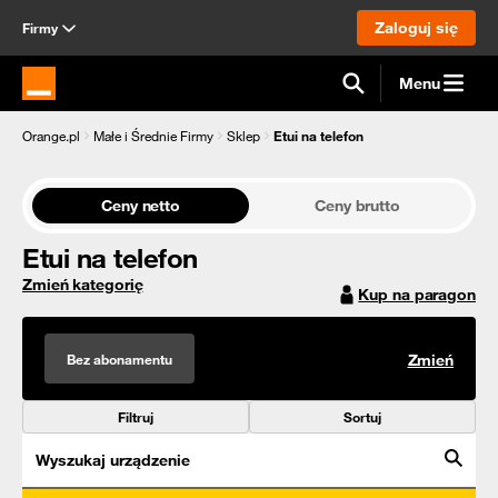
Zaloguj się
Firmy
Menu
Strona główna Orange.pl
Orange.pl
Małe i Średnie Firmy
Sklep
Etui na telefon
Ceny netto
Ceny brutto
Etui na telefon
Zmień kategorię
Kup na paragon
Bez abonamentu
Zmień
Filtruj
Sortuj
Wyszukaj urządzenie