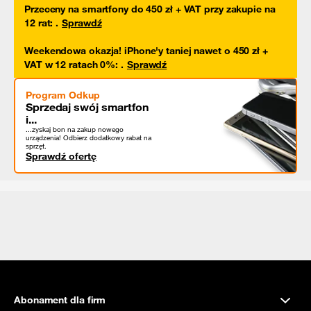
Przeceny na smartfony do 450 zł + VAT przy zakupie na
12 rat
:
.
Sprawdź
Weekendowa okazja! iPhone'y taniej nawet o 450 zł +
VAT w 12 ratach 0%
:
.
Sprawdź
Program Odkup
Sprzedaj swój smartfon
i...
...zyskaj bon na zakup nowego
urządzenia! Odbierz dodatkowy rabat na
sprzęt.
Sprawdź ofertę
Abonament dla firm