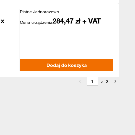
Płatne Jednorazowo
ax
284,47
zł + VAT
Cena urządzenia
Dodaj do koszyka
z
3