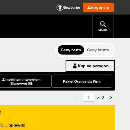
Zaloguj się
Bez barier
Szukaj
Ceny netto
Ceny brutto
Kup na paragon
Z mobilnym Internetem
Pakiet Orange dla Firm
Biurowym 5G
z
3
ź
0%
:
.
Sprawdź