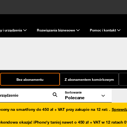
y i urządzenia
Rozwiązania biznesowe
Pomoc i kontakt
Bez abonamentu
Z abonamentem komórkowym
Sortowanie
rządzenie
Polecane
eceny na smartfony do 450 zł + VAT przy zakupie na 12 rat
:
.
Sprawd
kendowa okazja! iPhone'y taniej nawet o 450 zł + VAT w 12 ratach 