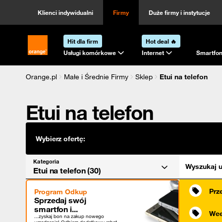
Kategoria
Sortowanie
Klienci indywidualni
Firmy
Duże firmy i instytucje
Hit dla firm
Hot deal 🔥
Strona główna Orange.pl
Usługi komórkowe
Internet
Smartfon
Orange.pl
Małe i Średnie Firmy
Sklep
Etui na telefon
Etui na telefon
Wybierz ofertę:
Kategoria
Wyszukaj u
Etui na telefon (30)
Prz
Program Odkup
Sprzedaj swój
smartfon i...
Wee
...zyskaj bon na zakup nowego