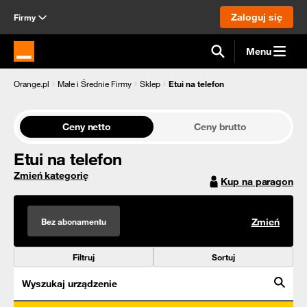
Zaloguj się
Firmy
Menu
Strona główna Orange.pl
Orange.pl
Małe i Średnie Firmy
Sklep
Etui na telefon
Ceny netto
Ceny brutto
Etui na telefon
Zmień kategorię
Kup na paragon
Bez abonamentu
Zmień
Filtruj
Sortuj
Wyszukaj urządzenie