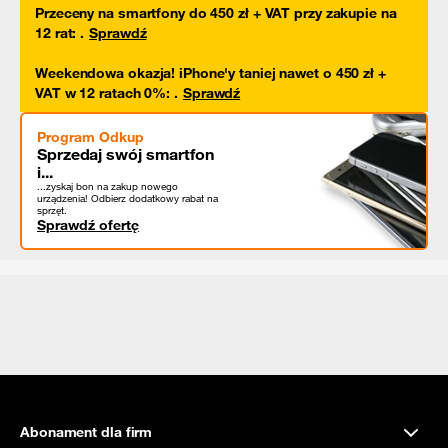
Przeceny na smartfony do 450 zł + VAT przy zakupie na
12 rat
:
.
Sprawdź
Weekendowa okazja! iPhone'y taniej nawet o 450 zł +
VAT w 12 ratach 0%
:
.
Sprawdź
Program Odkup
Sprzedaj swój smartfon
i...
...zyskaj bon na zakup nowego
urządzenia! Odbierz dodatkowy rabat na
sprzęt.
Sprawdź ofertę
Abonament dla firm