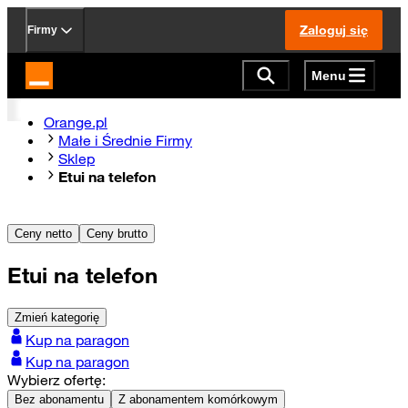
Zaloguj się
Firmy
Menu
Strona główna Orange.pl
Orange.pl
Małe i Średnie Firmy
Sklep
Etui na telefon
Ceny netto
Ceny brutto
Etui na telefon
Zmień kategorię
Kup na paragon
Kup na paragon
Wybierz ofertę:
Bez abonamentu
Z abonamentem komórkowym