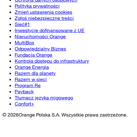
Polityka prywatności
Zmień ustawienia cookies
Zgłoś niebezpieczne treści
Sieć#1
Inwestycje dofinansowane z UE
Nieruchomości Orange
MultiBox
Odpowiedzialny Biznes
Fundacja Orange
Kontrola dostępu do infrastruktury
Orange Energia
Razem dla planety
Razem w sieci
Program Re
Payback
Tłumacz języka migowego
Confort+
©
2026
Orange Polska S.A. Wszystkie prawa zastrzeżone.