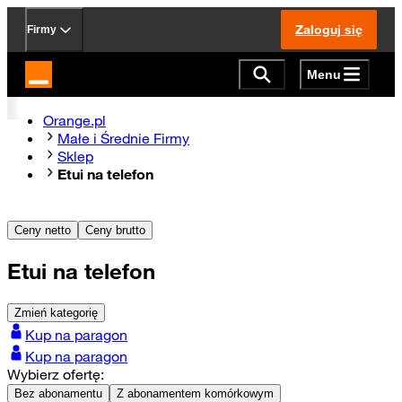
Zaloguj się
Firmy
Menu
Strona główna Orange.pl
Orange.pl
Małe i Średnie Firmy
Sklep
Etui na telefon
Ceny netto
Ceny brutto
Etui na telefon
Zmień kategorię
Kup na paragon
Kup na paragon
Wybierz ofertę:
Bez abonamentu
Z abonamentem komórkowym