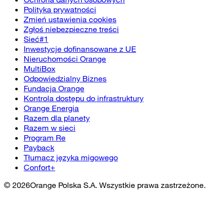
Polityka prywatności
Zmień ustawienia cookies
Zgłoś niebezpieczne treści
Sieć#1
Inwestycje dofinansowane z UE
Nieruchomości Orange
MultiBox
Odpowiedzialny Biznes
Fundacja Orange
Kontrola dostępu do infrastruktury
Orange Energia
Razem dla planety
Razem w sieci
Program Re
Payback
Tłumacz języka migowego
Confort+
©
2026
Orange Polska S.A. Wszystkie prawa zastrzeżone.