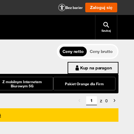
Zaloguj się
Bez barier
Szukaj
Ceny netto
Ceny brutto
Kup na paragon
Z mobilnym Internetem
Pakiet Orange dla Firm
Biurowym 5G
z
0
ź