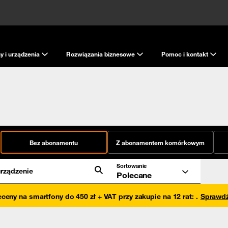
y i urządzenia
Rozwiązania biznesowe
Pomoc i kontakt
Bez abonamentu
Z abonamentem komórkowym
Sortowanie
rządzenie
Polecane
eceny na smartfony do 450 zł + VAT przy zakupie na 12 rat
:
.
Sprawd