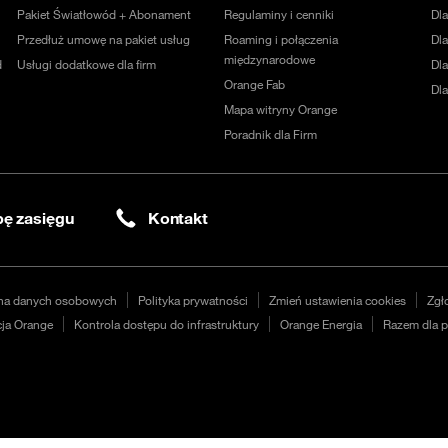
Pakiet Światłowód + Abonament
Regulaminy i cenniki
Dl
Przedłuż umowę na pakiet usług
Roaming i połączenia
Dla
międzynarodowe
d
Usługi dodatkowe dla firm
Dl
Orange Fab
Dl
Mapa witryny Orange
Poradnik dla Firm
ę zasięgu
Kontakt
na danych osobowych
Polityka prywatności
Zmień ustawienia cookies
Zgł
ja Orange
Kontrola dostępu do infrastruktury
Orange Energia
Razem dla p