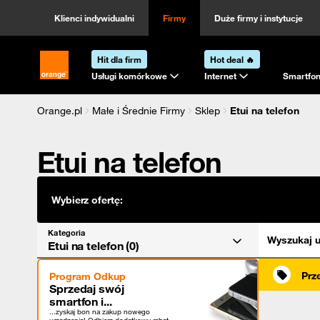
Kategoria
Sortowanie
Klienci indywidualni
Firmy
Duże firmy i instytucje
Hit dla firm
Hot deal 🔥
Strona główna Orange.pl
Usługi komórkowe
Internet
Smartfon
Orange.pl
Małe i Średnie Firmy
Sklep
Etui na telefon
Etui na telefon
Wybierz ofertę:
Kategoria
Wyszukaj u
Etui na telefon (0)
Prz
Program Odkup
Sprzedaj swój
smartfon i...
...zyskaj bon na zakup nowego