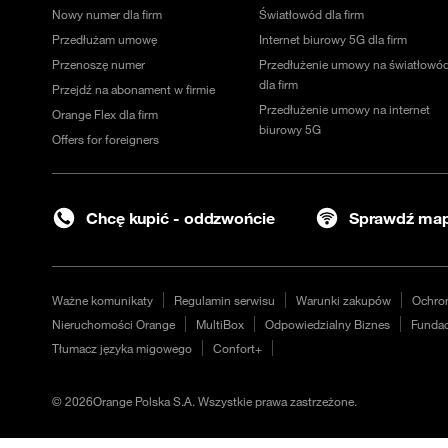
Nowy numer dla firm
Światłowód dla firm
Przedłużam umowę
Internet biurowy 5G dla firm
Przenoszę numer
Przedłużenie umowy na światłowó
dla firm
Przejdź na abonament w firmie
Przedłużenie umowy na internet
Orange Flex dla firm
biurowy 5G
Offers for foreigners
Chcę kupić - oddzwońcie
Sprawdź map
Ważne komunikaty
Regulamin serwisu
Warunki zakupów
Ochro
Nieruchomości Orange
MultiBox
Odpowiedzialny Biznes
Fundac
Tłumacz języka migowego
Confort+
©
2026
Orange Polska S.A. Wszystkie prawa zastrzeżone.