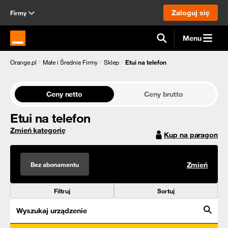
Zaloguj się
Firmy
Menu
Strona główna Orange.pl
Orange.pl
Małe i Średnie Firmy
Sklep
Etui na telefon
Ceny netto
Ceny brutto
Etui na telefon
Zmień kategorię
Kup na paragon
Bez abonamentu
Zmień
Filtruj
Sortuj
Wyszukaj urządzenie