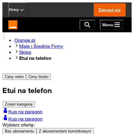
Zaloguj się
Firmy
Menu
Strona główna Orange.pl
Orange.pl
Małe i Średnie Firmy
Sklep
Etui na telefon
Ceny netto
Ceny brutto
Etui na telefon
Zmień kategorię
Kup na paragon
Kup na paragon
Wybierz ofertę:
Bez abonamentu
Z abonamentem komórkowym