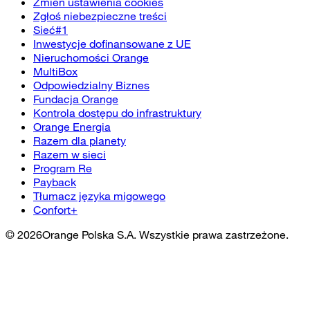
Zmień ustawienia cookies
Zgłoś niebezpieczne treści
Sieć#1
Inwestycje dofinansowane z UE
Nieruchomości Orange
MultiBox
Odpowiedzialny Biznes
Fundacja Orange
Kontrola dostępu do infrastruktury
Orange Energia
Razem dla planety
Razem w sieci
Program Re
Payback
Tłumacz języka migowego
Confort+
©
2026
Orange Polska S.A. Wszystkie prawa zastrzeżone.