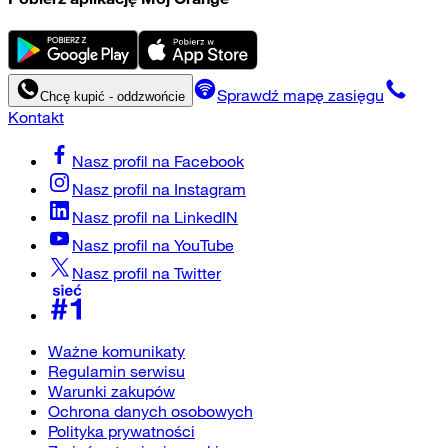
Sprawdź mapę zasięgu
Chcę kupić - oddzwońcie
Kontakt
Nasz profil na
Facebook
Nasz profil na
Instagram
Nasz profil na
LinkedIN
Nasz profil na
YouTube
Nasz profil na
Twitter
Ważne komunikaty
Regulamin serwisu
Warunki zakupów
Ochrona danych osobowych
Polityka prywatności