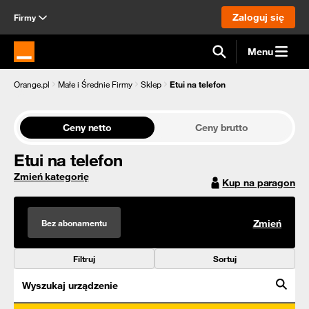
Zaloguj się
Firmy
Menu
Strona główna Orange.pl
Orange.pl
Małe i Średnie Firmy
Sklep
Etui na telefon
Ceny netto
Ceny brutto
Etui na telefon
Zmień kategorię
Kup na paragon
Bez abonamentu
Zmień
Filtruj
Sortuj
Wyszukaj urządzenie