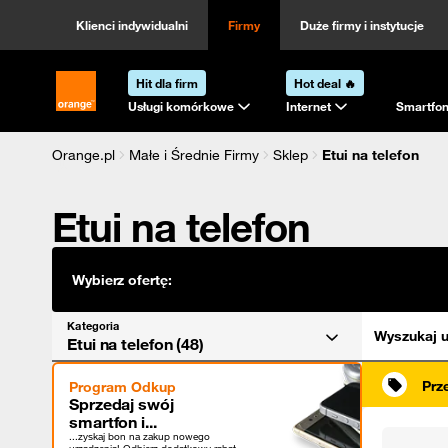
Kategoria
Sortowanie
Klienci indywidualni
Firmy
Duże firmy i instytucje
Hit dla firm
Hot deal 🔥
Strona główna Orange.pl
Usługi komórkowe
Internet
Smartfon
Orange.pl
Małe i Średnie Firmy
Sklep
Etui na telefon
Etui na telefon
Wybierz ofertę:
Kategoria
Wyszukaj u
Etui na telefon (48)
Prz
Program Odkup
Sprzedaj swój
smartfon i...
...zyskaj bon na zakup nowego