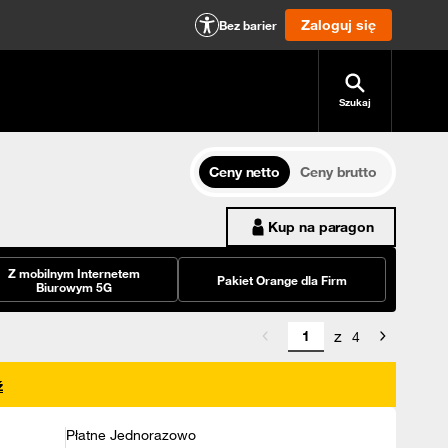
Zaloguj się
Bez barier
Szukaj
Ceny netto
Ceny brutto
Kup na paragon
Z mobilnym Internetem
Pakiet Orange dla Firm
Biurowym 5G
z
4
ź
Płatne Jednorazowo