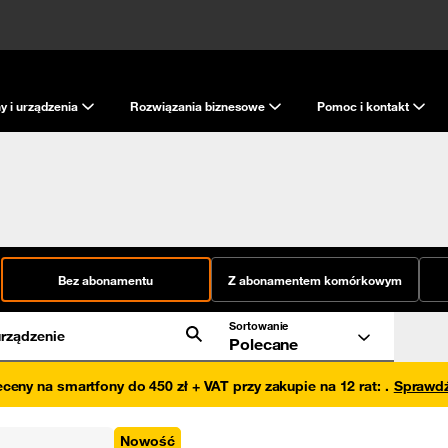
y i urządzenia
Rozwiązania biznesowe
Pomoc i kontakt
Bez abonamentu
Z abonamentem komórkowym
Sortowanie
rządzenie
Polecane
eceny na smartfony do 450 zł + VAT przy zakupie na 12 rat
:
.
Sprawd
Nowość