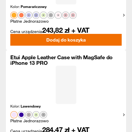
Kolor:
Pomarańczowy
Pokaż
Płatne Jednorazowo
243,82
zł + VAT
Cena urządzenia
Dodaj do koszyka
Etui Apple Leather Case with MagSafe do
iPhone 13 PRO
Kolor:
Lawendowy
Pokaż
Płatne Jednorazowo
284,47
zł + VAT
Cena urządzenia