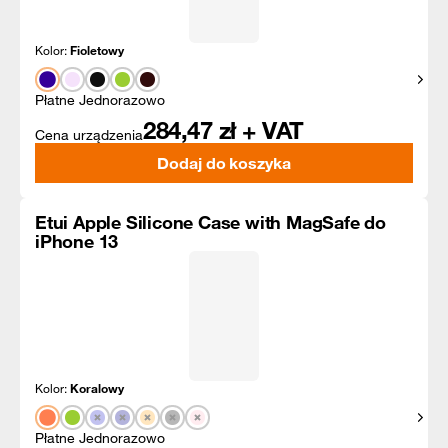
Kolor:
Fioletowy
Pokaż
Płatne Jednorazowo
284,47
zł + VAT
Cena urządzenia
Dodaj do koszyka
Etui Apple Silicone Case with MagSafe do
iPhone 13
Kolor:
Koralowy
Pokaż
Płatne Jednorazowo