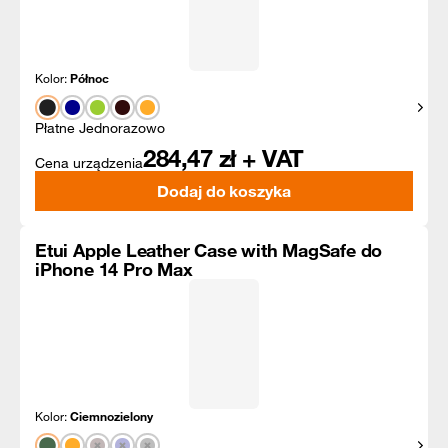
Kolor:
Północ
Pokaż
Płatne Jednorazowo
284,47
zł + VAT
Cena urządzenia
Dodaj do koszyka
Etui Apple Leather Case with MagSafe do
iPhone 14 Pro Max
Kolor:
Ciemnozielony
Pokaż