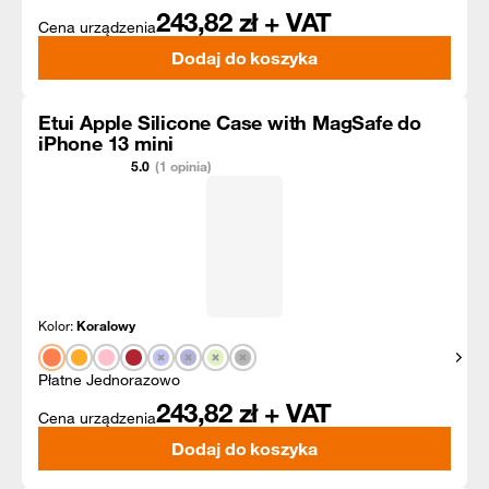
243,82
zł + VAT
Cena urządzenia
Dodaj do koszyka
Etui Apple Silicone Case with MagSafe do
iPhone 13 mini
5.0
(1 opinia)
Kolor:
Koralowy
Pokaż
Płatne Jednorazowo
243,82
zł + VAT
Cena urządzenia
Dodaj do koszyka