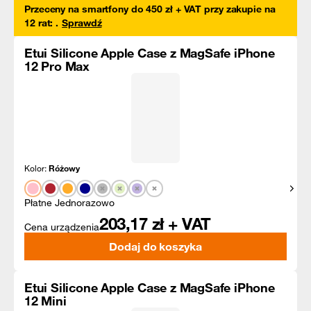
Przeceny na smartfony do 450 zł + VAT przy zakupie na
12 rat
:
.
Sprawdź
Etui Silicone Apple Case z MagSafe iPhone
12 Pro Max
Kolor:
Różowy
Pokaż
Płatne Jednorazowo
203,17
zł + VAT
Cena urządzenia
Dodaj do koszyka
Etui Silicone Apple Case z MagSafe iPhone
12 Mini