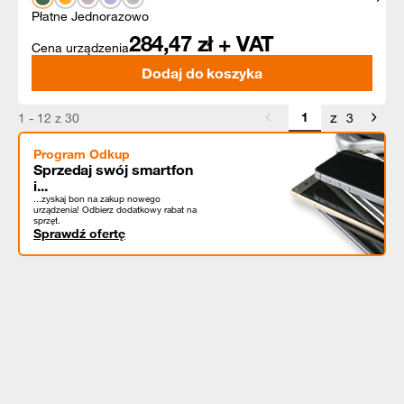
Płatne Jednorazowo
284,47
zł + VAT
Cena urządzenia
Dodaj do koszyka
z
1 - 12 z 30
3
Program Odkup
Sprzedaj swój smartfon
i...
...zyskaj bon na zakup nowego
urządzenia! Odbierz dodatkowy rabat na
sprzęt.
Sprawdź ofertę