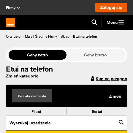
Zaloguj się
Firmy
Menu
Strona główna Orange.pl
Orange.pl
Małe i Średnie Firmy
Sklep
Etui na telefon
Ceny netto
Ceny brutto
Etui na telefon
Zmień kategorię
Kup na paragon
Bez abonamentu
Zmień
Filtruj
Sortuj
Wyszukaj urządzenie