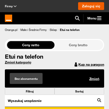
Zaloguj się
Firmy
Menu
Strona główna Orange.pl
Orange.pl
Małe i Średnie Firmy
Sklep
Etui na telefon
Ceny netto
Ceny brutto
Etui na telefon
Zmień kategorię
Kup na paragon
Bez abonamentu
Zmień
Filtruj
Sortuj
Wyszukaj urządzenie