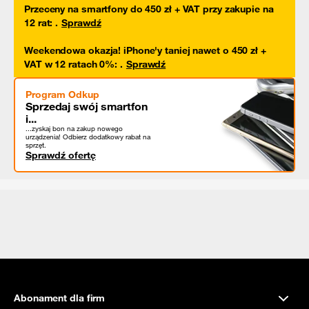
Przeceny na smartfony do 450 zł + VAT przy zakupie na
12 rat
:
.
Sprawdź
Weekendowa okazja! iPhone'y taniej nawet o 450 zł +
VAT w 12 ratach 0%
:
.
Sprawdź
Program Odkup
Sprzedaj swój smartfon
i...
...zyskaj bon na zakup nowego
urządzenia! Odbierz dodatkowy rabat na
sprzęt.
Sprawdź ofertę
Abonament dla firm