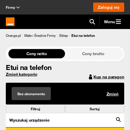
Zaloguj się
Firmy
Menu
Strona główna Orange.pl
Orange.pl
Małe i Średnie Firmy
Sklep
Etui na telefon
Ceny netto
Ceny brutto
Etui na telefon
Zmień kategorię
Kup na paragon
Bez abonamentu
Zmień
Filtruj
Sortuj
Wyszukaj urządzenie