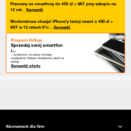
Przeceny na smartfony do 450 zł + VAT przy zakupie na
12 rat
:
.
Sprawdź
Weekendowa okazja! iPhone'y taniej nawet o 450 zł +
VAT w 12 ratach 0%
:
.
Sprawdź
Program Odkup
Sprzedaj swój smartfon
i...
...zyskaj bon na zakup nowego
urządzenia! Odbierz dodatkowy rabat na
sprzęt.
Sprawdź ofertę
Abonament dla firm