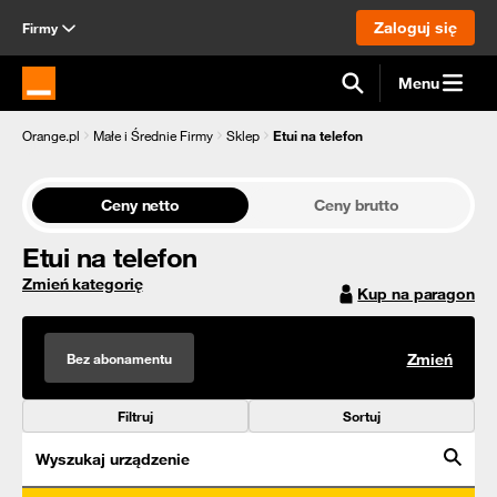
Zaloguj się
Firmy
Menu
Strona główna Orange.pl
Orange.pl
Małe i Średnie Firmy
Sklep
Etui na telefon
Ceny netto
Ceny brutto
Etui na telefon
Zmień kategorię
Kup na paragon
Bez abonamentu
Zmień
Filtruj
Sortuj
Wyszukaj urządzenie