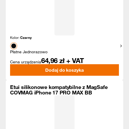
Kolor:
Czarny
Pokaż
Płatne Jednorazowo
64,96
zł + VAT
Cena urządzenia
Dodaj do koszyka
Etui silikonowe kompatybilne z MagSafe
COVMAG iPhone 17 PRO MAX BB