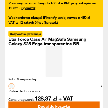
Przeceny na smartfony do 450 zł + VAT przy zakupie na
12 rat
:
.
Sprawdź
Weekendowa okazja! iPhone'y taniej nawet o 450 zł +
VAT w 12 ratach 0%
:
.
Sprawdź
Dożywotnia gwarancja
Etui Force Case Air MagSafe Samsung
Galaxy S25 Edge transparentne BB
Kolor:
Transparentny
Pokaż
Płatne Jednorazowo
128,37
zł + VAT
Cena urządzenia
Dodaj do koszyka