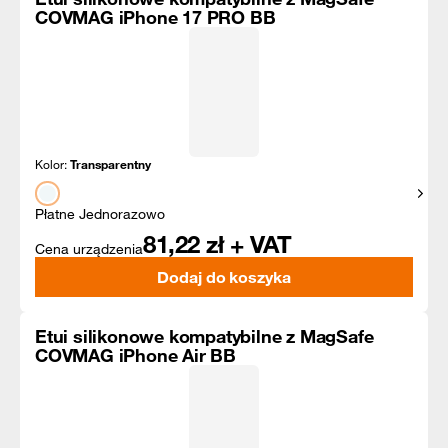
COVMAG iPhone 17 PRO BB
Kolor:
Transparentny
Pokaż
Płatne Jednorazowo
81,22
zł + VAT
Cena urządzenia
Dodaj do koszyka
Etui silikonowe kompatybilne z MagSafe
COVMAG iPhone Air BB