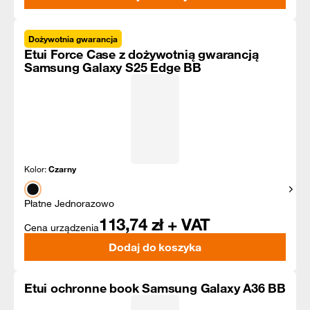
Dożywotnia gwarancja
Etui Force Case z dożywotnią gwarancją
Samsung Galaxy S25 Edge BB
Kolor:
Czarny
Pokaż
Płatne Jednorazowo
113,74
zł + VAT
Cena urządzenia
Dodaj do koszyka
Etui ochronne book Samsung Galaxy A36 BB