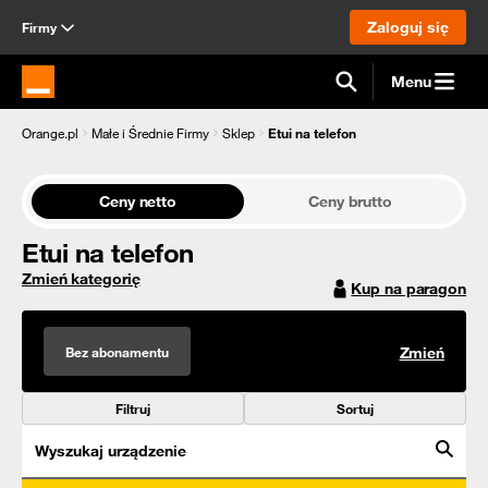
Zaloguj się
Firmy
Menu
Strona główna Orange.pl
Orange.pl
Małe i Średnie Firmy
Sklep
Etui na telefon
Ceny netto
Ceny brutto
Etui na telefon
Zmień kategorię
Kup na paragon
Bez abonamentu
Zmień
Filtruj
Sortuj
Wyszukaj urządzenie