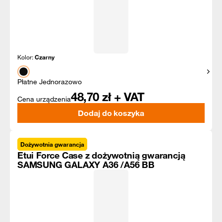
Kolor:
Czarny
Pokaż
Płatne Jednorazowo
48,70
zł + VAT
Cena urządzenia
Dodaj do koszyka
Dożywotnia gwarancja
Etui Force Case z dożywotnią gwarancją
SAMSUNG GALAXY A36 /A56 BB