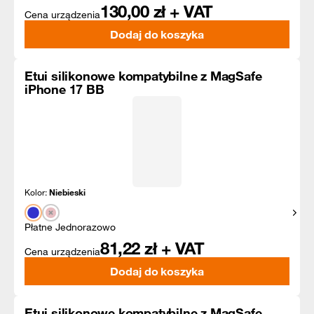
130,00
zł + VAT
Cena urządzenia
Dodaj do koszyka
Etui silikonowe kompatybilne z MagSafe
iPhone 17 BB
Kolor:
Niebieski
Pokaż
Płatne Jednorazowo
81,22
zł + VAT
Cena urządzenia
Dodaj do koszyka
Etui silikonowe kompatybilne z MagSafe