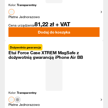
Kolor:
Transparentny
Pokaż
Płatne Jednorazowo
81,22
zł + VAT
Cena urządzenia
Dodaj do koszyka
Dożywotnia gwarancja
Etui Force Case XTREM MagSafe z
dożywotnią gwarancją iPhone Air BB
Kolor:
Transparentny
Pokaż
Płatne Jednorazowo