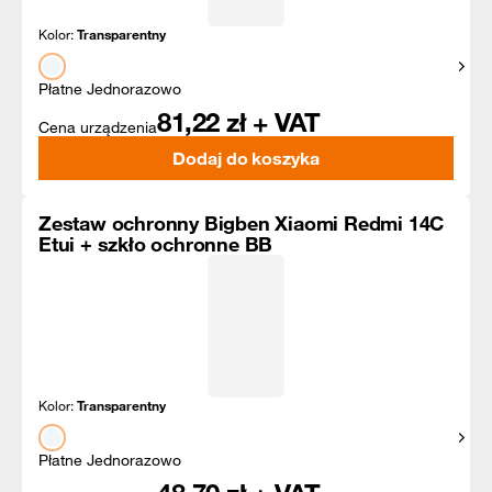
Kolor:
Transparentny
Pokaż
Płatne Jednorazowo
81,22
zł + VAT
Cena urządzenia
Dodaj do koszyka
Zestaw ochronny Bigben Xiaomi Redmi 14C
Etui + szkło ochronne BB
Kolor:
Transparentny
Pokaż
Płatne Jednorazowo