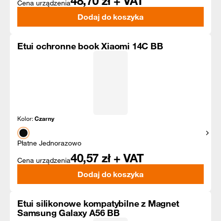
48,70
zł + VAT
Cena urządzenia
Dodaj do koszyka
Etui ochronne book Xiaomi 14C BB
Kolor:
Czarny
Pokaż
Płatne Jednorazowo
40,57
zł + VAT
Cena urządzenia
Dodaj do koszyka
Etui silikonowe kompatybilne z Magnet
Samsung Galaxy A56 BB