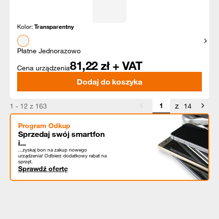
Kolor:
Transparentny
Pokaż
Płatne Jednorazowo
81,22
zł + VAT
Cena urządzenia
Dodaj do koszyka
z
1 - 12 z 163
14
Program Odkup
Sprzedaj swój smartfon
i...
...zyskaj bon na zakup nowego
urządzenia! Odbierz dodatkowy rabat na
sprzęt.
Sprawdź ofertę