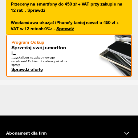
Przeceny na smartfony do 450 zł + VAT przy zakupie na
12 rat
:
.
Sprawdź
Weekendowa okazja! iPhone'y taniej nawet o 450 zł +
VAT w 12 ratach 0%
:
.
Sprawdź
Program Odkup
Sprzedaj swój smartfon
i...
...zyskaj bon na zakup nowego
urządzenia! Odbierz dodatkowy rabat na
sprzęt.
Sprawdź ofertę
Abonament dla firm