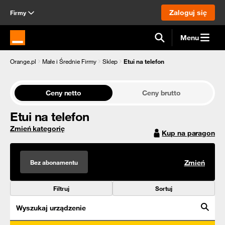
Zaloguj się
Firmy
Menu
Strona główna Orange.pl
Orange.pl
Małe i Średnie Firmy
Sklep
Etui na telefon
Ceny netto
Ceny brutto
Etui na telefon
Zmień kategorię
Kup na paragon
Bez abonamentu
Zmień
Filtruj
Sortuj
Wyszukaj urządzenie