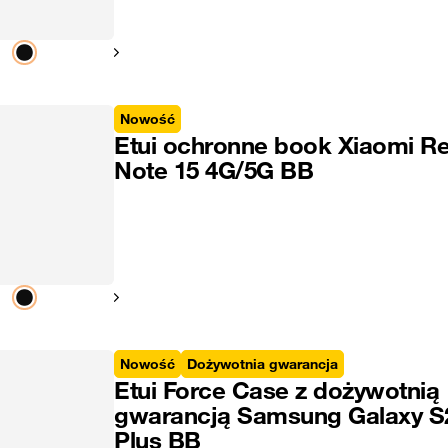
Pokaż następny
Nowość
Etui ochronne book Xiaomi R
Note 15 4G/5G BB
Pokaż następny
Nowość
Dożywotnia gwarancja
Etui Force Case z dożywotnią
gwarancją Samsung Galaxy S
Plus BB