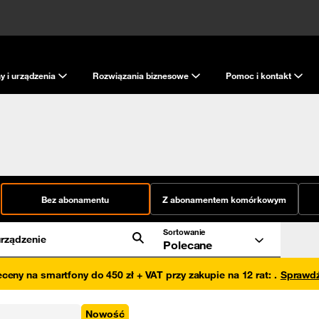
y i urządzenia
Rozwiązania biznesowe
Pomoc i kontakt
Bez abonamentu
Z abonamentem komórkowym
Sortowanie
rządzenie
Polecane
eceny na smartfony do 450 zł + VAT przy zakupie na 12 rat
:
.
Sprawd
Nowość