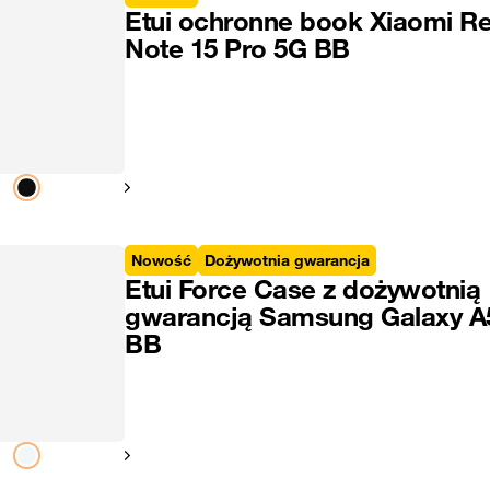
Etui ochronne book Xiaomi R
Note 15 Pro 5G BB
Pokaż następny
Nowość
Dożywotnia gwarancja
Etui Force Case z dożywotnią
gwarancją Samsung Galaxy A
BB
Pokaż następny