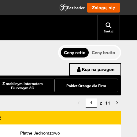
Zaloguj się
Bez barier
Szukaj
Ceny netto
Ceny brutto
Kup na paragon
Z mobilnym Internetem
Pakiet Orange dla Firm
Biurowym 5G
z
14
ź
Płatne Jednorazowo