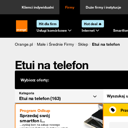
Kategoria
Sortowanie
Klienci indywidualni
Firmy
Duże firmy i instytucje
Hit dla firm
Hot deal 🔥
Strona główna Orange.pl
Usługi komórkowe
Internet
Smartfon
Orange.pl
Małe i Średnie Firmy
Sklep
Etui na telefon
Etui na telefon
Wybierz ofertę:
Kategoria
Wyszukaj u
Etui na telefon (163)
Prz
Program Odkup
Sprzedaj swój
smartfon i...
...zyskaj bon na zakup nowego