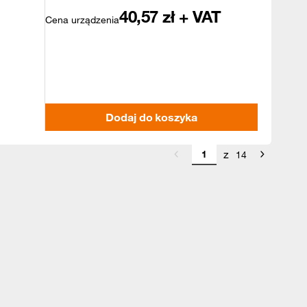
40,57
zł + VAT
Cena urządzenia
Dodaj do koszyka
z
14