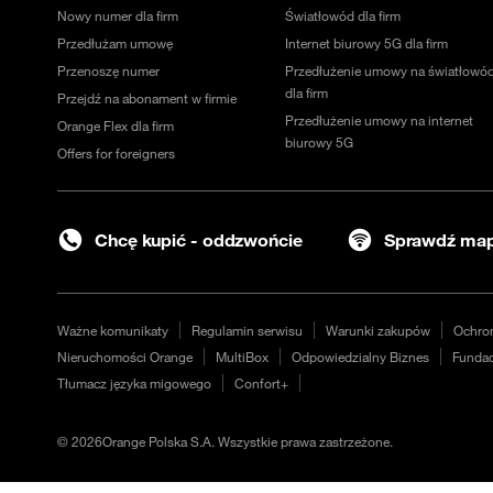
Nowy numer dla firm
Światłowód dla firm
Przedłużam umowę
Internet biurowy 5G dla firm
Przenoszę numer
Przedłużenie umowy na światłowó
dla firm
Przejdź na abonament w firmie
Przedłużenie umowy na internet
Orange Flex dla firm
biurowy 5G
Offers for foreigners
Chcę kupić - oddzwońcie
Sprawdź map
Ważne komunikaty
Regulamin serwisu
Warunki zakupów
Ochro
Nieruchomości Orange
MultiBox
Odpowiedzialny Biznes
Fundac
Tłumacz języka migowego
Confort+
©
2026
Orange Polska S.A. Wszystkie prawa zastrzeżone.