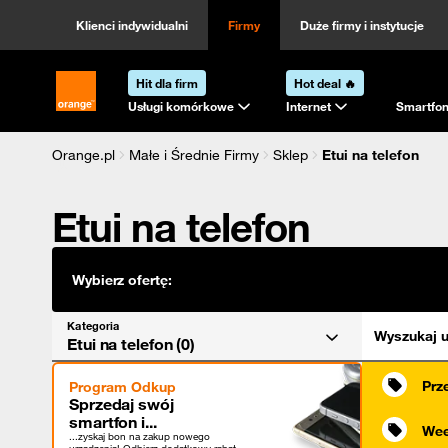
Kategoria
Sortowanie
Klienci indywidualni
Firmy
Duże firmy i instytucje
Hit dla firm
Hot deal 🔥
Strona główna Orange.pl
Usługi komórkowe
Internet
Smartfon
Orange.pl
Małe i Średnie Firmy
Sklep
Etui na telefon
Etui na telefon
Wybierz ofertę:
Kategoria
Wyszukaj u
Etui na telefon (0)
Prz
Program Odkup
Sprzedaj swój
smartfon i...
Wee
...zyskaj bon na zakup nowego