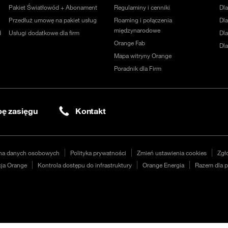
Pakiet Światłowód + Abonament
Regulaminy i cenniki
Dl
Przedłuż umowę na pakiet usług
Roaming i połączenia
Dla
międzynarodowe
d
Usługi dodatkowe dla firm
Dl
Orange Fab
Dl
Mapa witryny Orange
Poradnik dla Firm
ę zasięgu
Kontakt
na danych osobowych
Polityka prywatności
Zmień ustawienia cookies
Zgł
ja Orange
Kontrola dostępu do infrastruktury
Orange Energia
Razem dla p