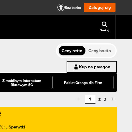
Zaloguj się
Bez barier
Szukaj
Ceny netto
Ceny brutto
Kup na paragon
Z mobilnym Internetem
Pakiet Orange dla Firm
Biurowym 5G
z
0
ź
0%
:
.
Sprawdź