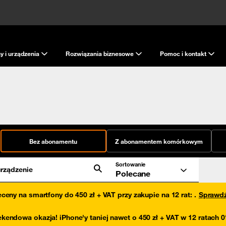
y i urządzenia
Rozwiązania biznesowe
Pomoc i kontakt
Bez abonamentu
Z abonamentem komórkowym
Sortowanie
rządzenie
Polecane
eceny na smartfony do 450 zł + VAT przy zakupie na 12 rat
:
.
Sprawd
kendowa okazja! iPhone'y taniej nawet o 450 zł + VAT w 12 ratach 