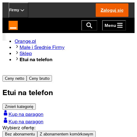
Zaloguj się
Firmy
Menu
Strona główna Orange.pl
Orange.pl
Małe i Średnie Firmy
Sklep
Etui na telefon
Ceny netto
Ceny brutto
Etui na telefon
Zmień kategorię
Kup na paragon
Kup na paragon
Wybierz ofertę:
Bez abonamentu
Z abonamentem komórkowym