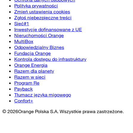
Polityka prywatności
Zmień ustawienia cookies
Zgłoś niebezpieczne treści
Sieć#1
Inwestycje dofinansowane z UE
Nieruchomości Orange
MultiBox
Odpowiedzialny Biznes
Fundacja Orange
Kontrola dostępu do infrastruktury
Orange Energia
Razem dla planety
Razem w sieci
Program Re
Payback
Tłumacz języka migowego
Confort+
©
2026
Orange Polska S.A. Wszystkie prawa zastrzeżone.