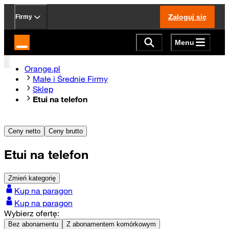
Zaloguj się
Firmy
Menu
Strona główna Orange.pl
Orange.pl
Małe i Średnie Firmy
Sklep
Etui na telefon
Ceny netto
Ceny brutto
Etui na telefon
Zmień kategorię
Kup na paragon
Kup na paragon
Wybierz ofertę:
Bez abonamentu
Z abonamentem komórkowym