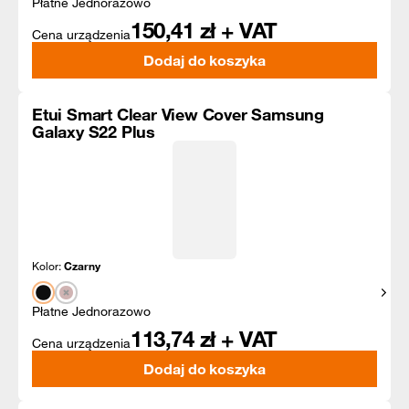
Płatne Jednorazowo
150,41
zł + VAT
Cena urządzenia
Dodaj do koszyka
Etui Smart Clear View Cover Samsung
Galaxy S22 Plus
Kolor:
Czarny
Pokaż
Płatne Jednorazowo
113,74
zł + VAT
Cena urządzenia
Dodaj do koszyka