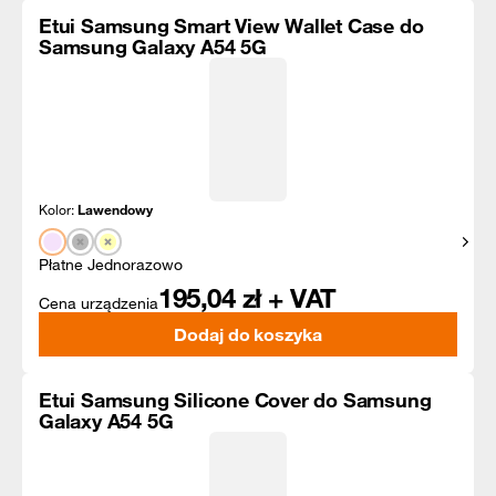
Etui Samsung Smart View Wallet Case do
Samsung Galaxy A54 5G
Kolor:
Lawendowy
Pokaż
Płatne Jednorazowo
195,04
zł + VAT
Cena urządzenia
Dodaj do koszyka
Etui Samsung Silicone Cover do Samsung
Galaxy A54 5G