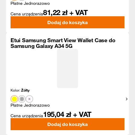
Płatne Jednorazowo
81,22
zł + VAT
Cena urządzenia
Dodaj do koszyka
Etui Samsung Smart View Wallet Case do
Samsung Galaxy A34 5G
Kolor:
Żółty
Pokaż
Płatne Jednorazowo
195,04
zł + VAT
Cena urządzenia
Dodaj do koszyka