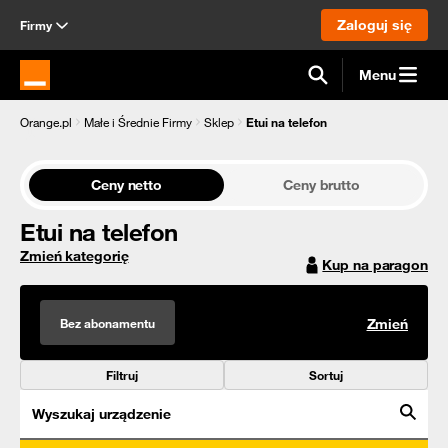
Zaloguj się
Firmy
Menu
Strona główna Orange.pl
Orange.pl
Małe i Średnie Firmy
Sklep
Etui na telefon
Ceny netto
Ceny brutto
Etui na telefon
Zmień kategorię
Kup na paragon
Bez abonamentu
Zmień
Filtruj
Sortuj
Wyszukaj urządzenie