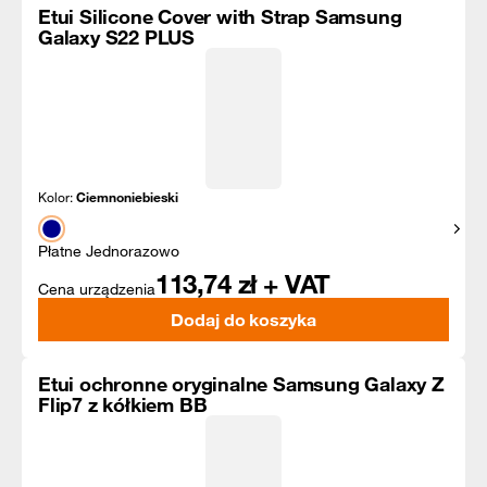
Etui Silicone Cover with Strap Samsung
Galaxy S22 PLUS
Kolor:
Ciemnoniebieski
Pokaż
Płatne Jednorazowo
113,74
zł + VAT
Cena urządzenia
Dodaj do koszyka
Etui ochronne oryginalne Samsung Galaxy Z
Flip7 z kółkiem BB