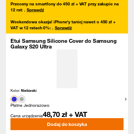
Przeceny na smartfony do 450 zł + VAT przy zakupie na
12 rat
:
.
Sprawdź
Weekendowa okazja! iPhone'y taniej nawet o 450 zł +
VAT w 12 ratach 0%
:
.
Sprawdź
Etui Samsung Silicone Cover do Samsung
Galaxy S20 Ultra
Kolor:
Niebieski
Pokaż
Płatne Jednorazowo
48,70
zł + VAT
Cena urządzenia
Dodaj do koszyka