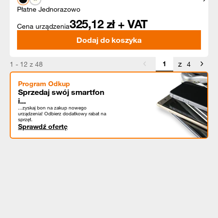
Płatne Jednorazowo
325,12
zł + VAT
Cena urządzenia
Dodaj do koszyka
z
1 - 12 z 48
4
Program Odkup
Sprzedaj swój smartfon
i...
...zyskaj bon na zakup nowego
urządzenia! Odbierz dodatkowy rabat na
sprzęt.
Sprawdź ofertę