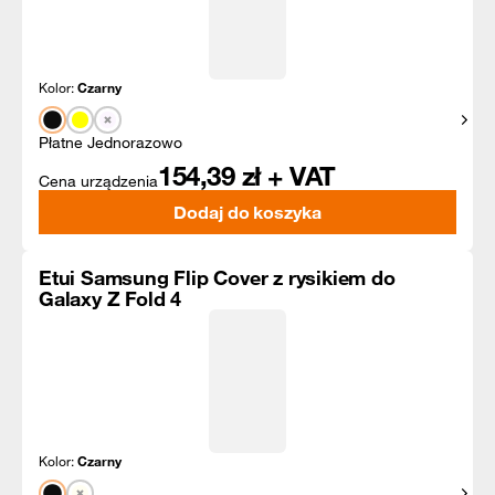
Kolor:
Czarny
Pokaż
Płatne Jednorazowo
154,39
zł + VAT
Cena urządzenia
Dodaj do koszyka
Etui Samsung Flip Cover z rysikiem do
Galaxy Z Fold 4
Kolor:
Czarny
Pokaż