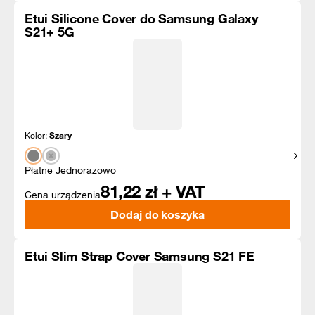
Etui Silicone Cover do Samsung Galaxy
S21+ 5G
Kolor:
Szary
Pokaż
Płatne Jednorazowo
81,22
zł + VAT
Cena urządzenia
Dodaj do koszyka
Etui Slim Strap Cover Samsung S21 FE