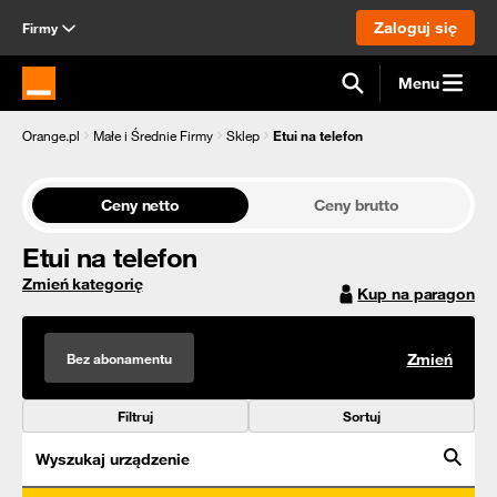
Zaloguj się
Firmy
Menu
Strona główna Orange.pl
Orange.pl
Małe i Średnie Firmy
Sklep
Etui na telefon
Ceny netto
Ceny brutto
Etui na telefon
Zmień kategorię
Kup na paragon
Bez abonamentu
Zmień
Filtruj
Sortuj
Wyszukaj urządzenie