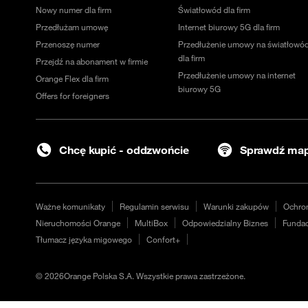
Nowy numer dla firm
Światłowód dla firm
Przedłużam umowę
Internet biurowy 5G dla firm
Przenoszę numer
Przedłużenie umowy na światłowó
dla firm
Przejdź na abonament w firmie
Przedłużenie umowy na internet
Orange Flex dla firm
biurowy 5G
Offers for foreigners
Chcę kupić - oddzwońcie
Sprawdź map
Ważne komunikaty
Regulamin serwisu
Warunki zakupów
Ochro
Nieruchomości Orange
MultiBox
Odpowiedzialny Biznes
Fundac
Tłumacz języka migowego
Confort+
©
2026
Orange Polska S.A. Wszystkie prawa zastrzeżone.