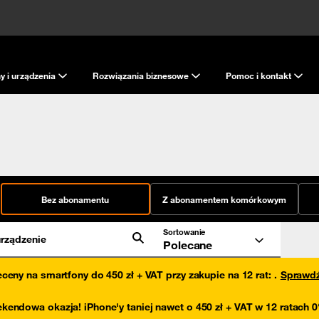
y i urządzenia
Rozwiązania biznesowe
Pomoc i kontakt
Bez abonamentu
Z abonamentem komórkowym
Sortowanie
rządzenie
Polecane
eceny na smartfony do 450 zł + VAT przy zakupie na 12 rat
:
.
Sprawd
kendowa okazja! iPhone'y taniej nawet o 450 zł + VAT w 12 ratach 