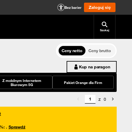
Zaloguj się
Bez barier
Szukaj
Ceny netto
Ceny brutto
Kup na paragon
Z mobilnym Internetem
Pakiet Orange dla Firm
Biurowym 5G
z
0
ź
0%
:
.
Sprawdź