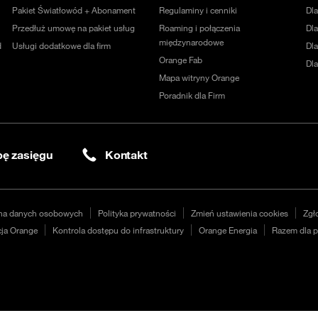
Pakiet Światłowód + Abonament
Regulaminy i cenniki
Dl
Przedłuż umowę na pakiet usług
Roaming i połączenia
Dla
międzynarodowe
d
Usługi dodatkowe dla firm
Dl
Orange Fab
Dl
Mapa witryny Orange
Poradnik dla Firm
ę zasięgu
Kontakt
na danych osobowych
Polityka prywatności
Zmień ustawienia cookies
Zgł
ja Orange
Kontrola dostępu do infrastruktury
Orange Energia
Razem dla p