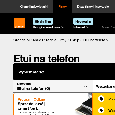
Kategoria
Sortowanie
Klienci indywidualni
Firmy
Duże firmy i instytucje
Hit dla firm
Hot deal 🔥
Strona główna Orange.pl
Usługi komórkowe
Internet
Smartfon
Orange.pl
Małe i Średnie Firmy
Sklep
Etui na telefon
Etui na telefon
Wybierz ofertę:
Kategoria
Wyszukaj u
Etui na telefon (0)
Prz
Program Odkup
Sprzedaj swój
smartfon i...
Wee
...zyskaj bon na zakup nowego