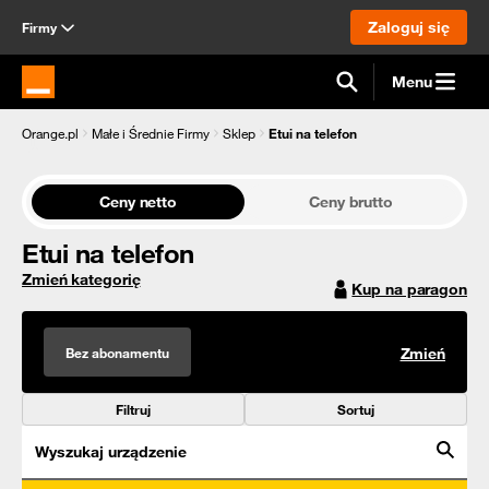
Zaloguj się
Firmy
Menu
Strona główna Orange.pl
Orange.pl
Małe i Średnie Firmy
Sklep
Etui na telefon
Ceny netto
Ceny brutto
Etui na telefon
Zmień kategorię
Kup na paragon
Bez abonamentu
Zmień
Filtruj
Sortuj
Wyszukaj urządzenie