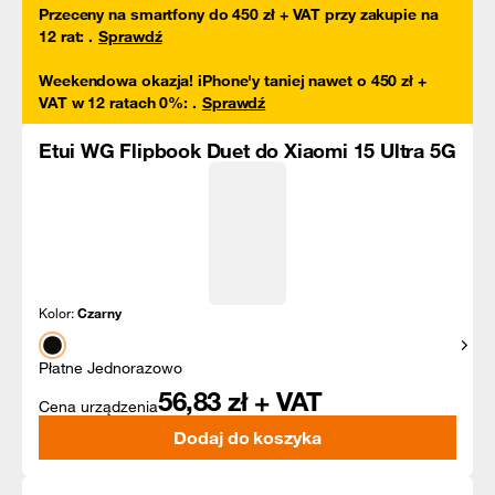
Przeceny na smartfony do 450 zł + VAT przy zakupie na
12 rat
:
.
Sprawdź
Weekendowa okazja! iPhone'y taniej nawet o 450 zł +
VAT w 12 ratach 0%
:
.
Sprawdź
Etui WG Flipbook Duet do Xiaomi 15 Ultra 5G
Kolor:
Czarny
Pokaż
Płatne Jednorazowo
56,83
zł + VAT
Cena urządzenia
Dodaj do koszyka