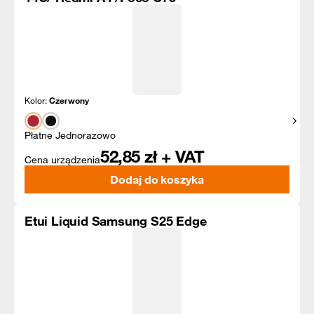
Kolor:
Czerwony
Pokaż
Płatne Jednorazowo
52,85
zł + VAT
Cena urządzenia
Dodaj do koszyka
Etui Liquid Samsung S25 Edge