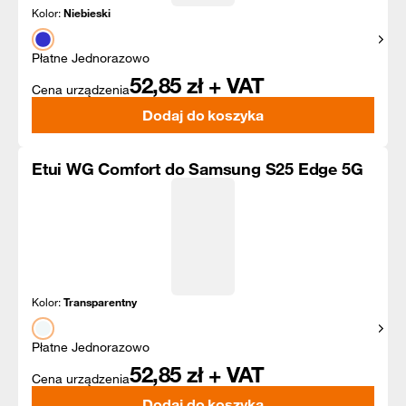
Kolor:
Niebieski
Pokaż
Płatne Jednorazowo
52,85
zł + VAT
Cena urządzenia
Dodaj do koszyka
Etui WG Comfort do Samsung S25 Edge 5G
Kolor:
Transparentny
Pokaż
Płatne Jednorazowo
52,85
zł + VAT
Cena urządzenia
Dodaj do koszyka