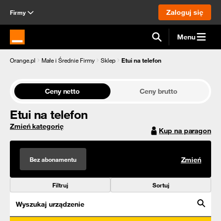
Zaloguj się
Firmy
Menu
Strona główna Orange.pl
Orange.pl
Małe i Średnie Firmy
Sklep
Etui na telefon
Ceny netto
Ceny brutto
Etui na telefon
Zmień kategorię
Kup na paragon
Bez abonamentu
Zmień
Filtruj
Sortuj
Wyszukaj urządzenie