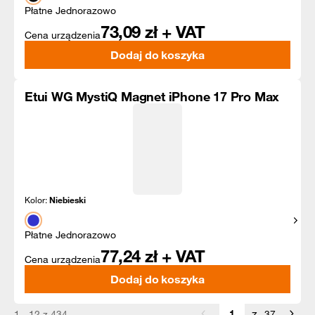
Płatne Jednorazowo
73,09
zł + VAT
Cena urządzenia
Dodaj do koszyka
Etui WG MystiQ Magnet iPhone 17 Pro Max
Kolor:
Niebieski
Pokaż
Płatne Jednorazowo
77,24
zł + VAT
Cena urządzenia
Dodaj do koszyka
z
1 - 12 z 434
37