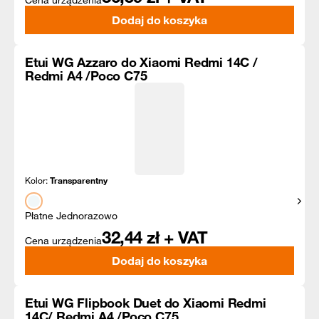
Cena urządzenia
Dodaj do koszyka
Etui WG Azzaro do Xiaomi Redmi 14C /
Redmi A4 /Poco C75
Kolor:
Transparentny
Pokaż
Płatne Jednorazowo
32,44
zł + VAT
Cena urządzenia
Dodaj do koszyka
Etui WG Flipbook Duet do Xiaomi Redmi
14C/ Redmi A4 /Poco C75