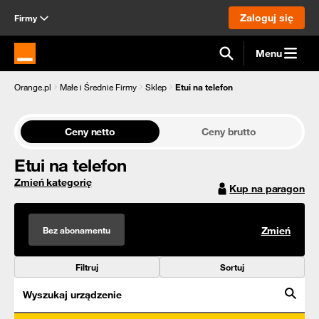
Zaloguj się
Firmy
Menu
Strona główna Orange.pl
Orange.pl
Małe i Średnie Firmy
Sklep
Etui na telefon
Ceny netto
Ceny brutto
Etui na telefon
Zmień kategorię
Kup na paragon
Bez abonamentu
Zmień
Filtruj
Sortuj
Wyszukaj urządzenie