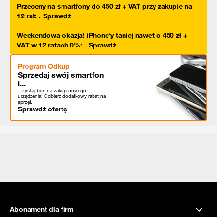
Przeceny na smartfony do 450 zł + VAT przy zakupie na
12 rat
:
.
Sprawdź
Weekendowa okazja! iPhone'y taniej nawet o 450 zł +
VAT w 12 ratach 0%
:
.
Sprawdź
Program Odkup
Sprzedaj swój smartfon
i...
...zyskaj bon na zakup nowego
urządzenia! Odbierz dodatkowy rabat na
sprzęt.
Sprawdź ofertę
Abonament dla firm